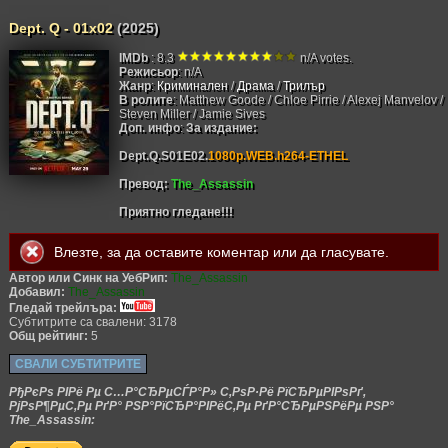
Dept. Q - 01x02
(2025)
IMDb
: 8.3
n/A votes.
Режисьор
: n/A
Жанр
:
Криминален
/
Драма
/
Трилър
В ролите
: Matthew Goode / Chloe Pirrie / Alexej Manvelov /
Steven Miller / Jamie Sives
Доп. инфо
:
За издание:
Dept.Q.S01E02.
1080p.WEB.h264-ETHEL
Превод:
The_Assassin
Приятно гледане!!!
Влезте
, за да оставите коментар или да гласувате.
Автор или Синк на УебРип:
The_Assassin
Добавил:
The_Assassin
Гледай трейлъра:
Субтитрите са свалени: 3178
Общ рейтинг:
5
СВАЛИ СУБТИТРИТЕ
РђРєРѕ РІРё Рµ С…Р°СЂРµСЃР°Р» С‚РѕР·Рё РїСЂРµРІРѕРґ,
РјРѕР¶РµС‚Рµ РґР° РЅР°РїСЂР°РІРёС‚Рµ РґР°СЂРµРЅРёРµ РЅР°
The_Assassin: