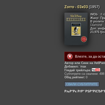
Zorro - 03x03
(1957)
IMDb
: 8.
Жанр
:
Пр
В ролите
Diamond
Доп. инф
23,976 fps
Влезте
, за да ост
Автор или Синк на УебРип
Добавил:
`max
Гледай трейлъра:
Субтитрите са свалени: 498
Общ рейтинг:
0
СВАЛИ СУБТИТРИТЕ
РљР°Рє РґР° РЅР°РїСЂР°