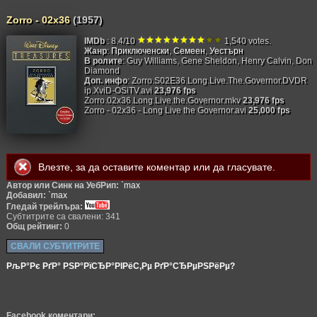
Zorro - 02x36
(1957)
IMDb
: 8.4/10
1,540 votes.
Жанр
:
Приключенски
,
Семеен
,
Уестърн
В ролите
: Guy Williams, Gene Sheldon, Henry Calvin, Don
Diamond
Доп. инфо
: Zorro.S02E36.Long.Live.The.Governor.DVDR
ip.XviD-OSiTV.avi
23,976 fps
Zorro.02x36.Long.Live.the.Governor.mkv
23,976 fps
Zorro - 02x36 - Long Live the Governor.avi
25,000 fps
Влезте
, за да оставите коментар или да гласувате.
Автор или Синк на УебРип:
`max
Добавил:
`max
Гледай трейлъра:
Субтитрите са свалени: 341
Общ рейтинг:
0
СВАЛИ СУБТИТРИТЕ
РљР°Рє РґР° РЅР°РїСЂР°РІРёС‚Рµ РґР°СЂРµРЅРёРµ?
Facebook коментари: