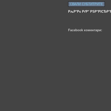
СВАЛИ СУБТИТРИТЕ
РљР°Рє РґР° РЅР°РїСЂР°
Facebook коментари: