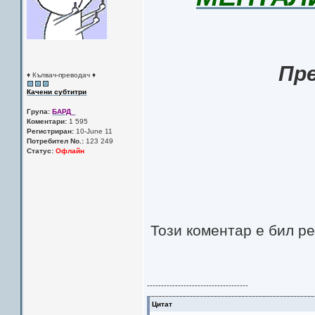
Пре
♦ Кълвач-преводач ♦
Качени субтитри
Група:
БАРД_
Коментари:
1 595
Регистриран:
10-June 11
Потребител No.:
123 249
Статус:
Офлайн
Този коментар е бил р
------------------------------------
Цитат