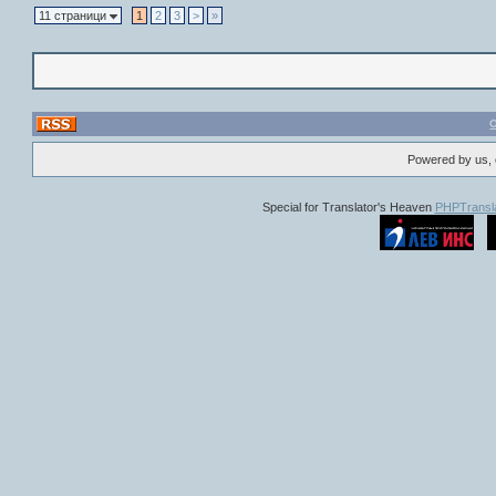
11 страници
1
2
3
>
»
Powered by us, 
Special for Translator's Heaven
PHPTransla