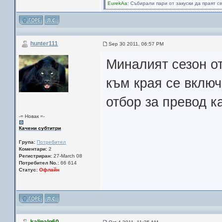
EurekAa
: Събирали пари от закуски да праят с
hunter111
Sep 30 2011, 06:57 PM
Миналият сезон от
към края се включ
отбор за превод к
-= Новак =-
Качени субтитри
Група:
Потребител
Коментари:
2
Регистриран:
27-March 08
Потребител No.:
66 614
Статус:
Офлайн