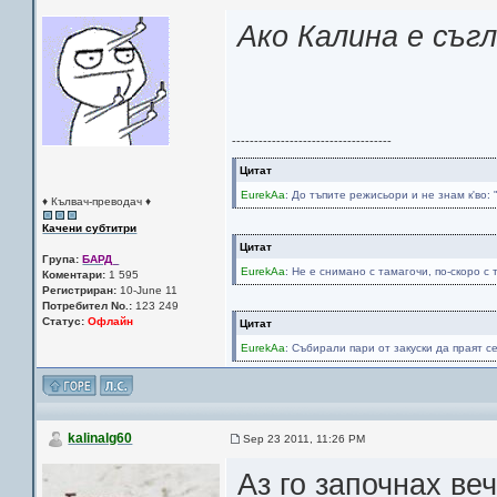
Ако Калина е съгл
------------------------------------
Цитат
EurekAa
: До тъпите режисьори и не знам к'
♦ Кълвач-преводач ♦
Качени субтитри
Цитат
Група:
БАРД_
EurekAa
: Не е снимано с тамагочи, по-скоро с т
Коментари:
1 595
Регистриран:
10-June 11
Потребител No.:
123 249
Статус:
Офлайн
Цитат
EurekAa
: Събирали пари от закуски да праят с
kalinalg60
Sep 23 2011, 11:26 PM
Аз го започнах ве