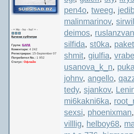
pen4o
,
tweeg
,
jedi
malinmarinov
,
sirwi
- = Ho - ho - ho! = -
deimos
,
ruslanzva
Качени субтитри
silfida
,
st0ka
,
pake
Група:
БАРД
Коментари:
4 242
shmit
,
giulfia
,
vrab
Регистриран:
15-September 07
Потребител No.:
1 952
Статус:
Офлайн
usanova_k_n
,
puk
johnv
,
angello
,
qaz
tedy
,
sjankov
,
Leni
mi6kakni6ka
,
root_
sexsi
,
phoenixman
villlig
,
helboy68
,
ma