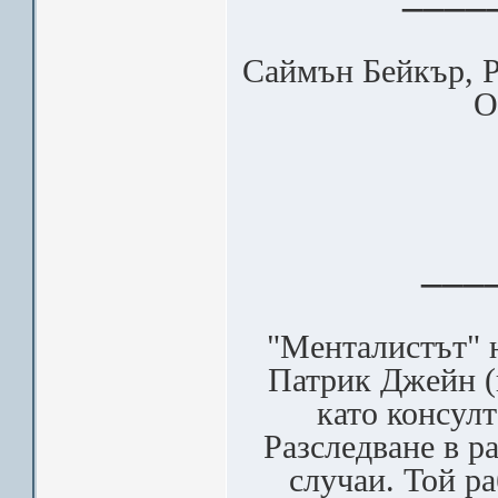
Саймън Бейкър, Р
О
___
"Менталистът" н
Патрик Джейн (
като консул
Разследване в р
случаи. Той ра