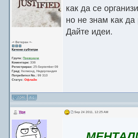
как да се организ
но не знам как да
Дайте идеи.
-= Ветеран =-
Качени субтитри
Група:
Преводачи
Коментари:
336
Регистриран:
25-September 09
Град:
Хелмонд, Нидерландия
Потребител No.:
99 310
Статус:
Офлайн
Уди
Sep 24 2011, 12:25 AM
МЕНТАЛИ