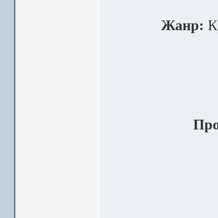
Жанр:
К
Про
___