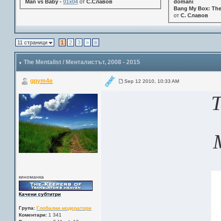
Man vs Baby -
01x04
от
С.Славов
domani
Bang My Box: The
от
С. Славов
11 страници
1
2
3
>
»
The Mentalist / Менталистът
, 2008 - 2015
gpym4e
Sep 12 2010, 10:33 AM
киноманка
Качени субтитри
Група:
Глобални модератори
Коментари:
1 341