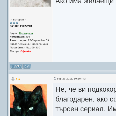
Ако има желаещи 
-= Ветеран =-
Качени субтитри
Група:
Преводачи
Коментари:
336
Регистриран:
25-September 09
Град:
Хелмонд, Нидерландия
Потребител No.:
99 310
Статус:
Офлайн
sty
Sep 23 2011, 10:16 PM
Не, че ви подкоко
благодарен, ако с
търсен сериал. И