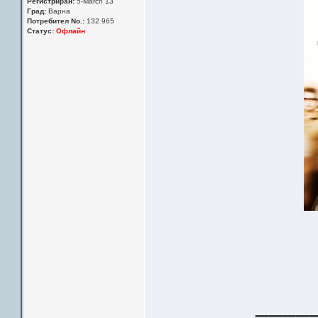
Регистриран:
5-March 13
Град:
Варна
Потребител No.:
132 965
Статус:
Офлайн
____