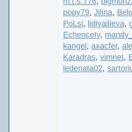
m.t.s.776
,
bigmonz
popy79
,
Jilina
,
Bel
PoLsi
,
lidiyailieva
,
Echencety
,
mandy_
kangel
,
axacfer
,
al
Karadras
,
vimnet
,
ledenata02
,
sartor