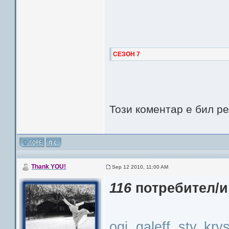
СЕЗОН 7
Този коментар е бил р
Thank YOU!
Sep 12 2010, 11:00 AM
116
потребител/и
ogi
,
galeff
,
sty
,
krys