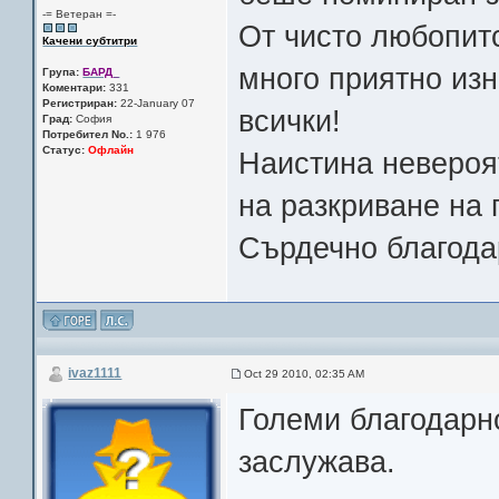
-= Ветеран =-
От чисто любопитс
Качени субтитри
много приятно из
Група:
БАРД_
Коментари:
331
Регистриран:
22-January 07
всички!
Град:
София
Потребител No.:
1 976
Статус:
Офлайн
Наистина невероят
на разкриване на
Сърдечно благодар
ivaz1111
Oct 29 2010, 02:35 AM
Големи благодарн
заслужава.