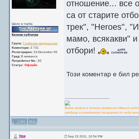
отношение... все 
са от старите отбо
Шило в торба
трек", "Heroes", 
Качени субтитри
мамо, всякакви" и 
Група:
Глобални модератори
отбори!
Коментари:
3 731
Регистриран:
24-December 06
Град:
В миманса
Потребител No.:
82
Статус:
Офлайн
Този коментар е бил р
------------------------------------
Всяка сутрин в четири ватманът Иванов седе
гледаше в огледалото тичащата по леда жена и
Уди
Sep 23 2011, 10:54 PM