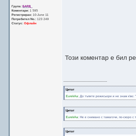
Група:
БАРД_
Коментари:
1 595
Регистриран:
10-June 11
Потребител No.:
123 249
Статус:
Офлайн
Този коментар е бил р
------------------------------------
Цитат
EurekAa
: До тъпите режисьори и не знам к'
Цитат
EurekAa
: Не е снимано с тамагочи, по-скоро с т
Цитат