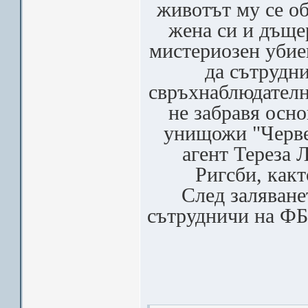
животът му се об
жена си и дъще
мистериозен убие
да сътрудни
свръхнаблюдателн
не забравя осно
унищожи "Черве
агент Тереза 
Ригсби, какт
След заляване
сътрудничи на ФБР