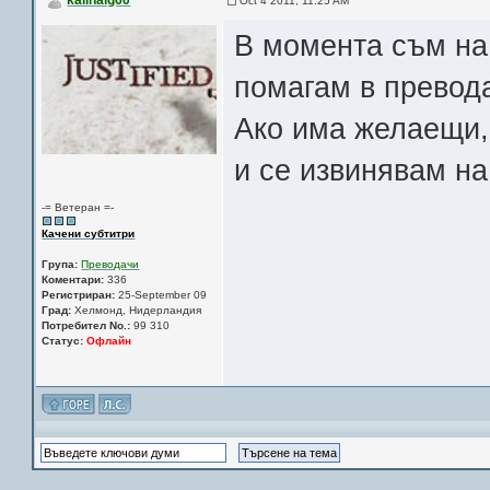
kalinalg60
Oct 4 2011, 11:25 AM
В момента съм на 
помагам в превод
Ако има желаещи,
и се извинявам на
-= Ветеран =-
Качени субтитри
Група:
Преводачи
Коментари:
336
Регистриран:
25-September 09
Град:
Хелмонд, Нидерландия
Потребител No.:
99 310
Статус:
Офлайн