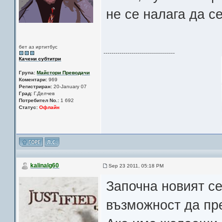
не се налага да с
бет аз иртитбус
------------------------------------
Качени субтитри
Група:
Майстори Преводачи
Коментари:
969
Регистриран:
20-January 07
Град:
Г.Делчев
Потребител No.:
1 692
Статус:
Офлайн
kalinalg60
Sep 23 2011, 05:18 PM
Започна новият с
възможност да пр