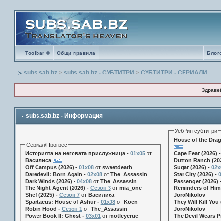
Toolbar ®
Общи правила
Блог
subs.sab.bz
>
subs.sab.bz - СУБТИТРИ
>
СУБТИТРИ - СЕРИАЛИ
Здраве
subs.sab.bz - Информация
УебРип субтитри
House of the Drag
Сериал/Прогрес
Историята на неговата прислужница -
01х05
от
Cape Fear (2026) 
Василиса
Dutton Ranch (202
Off Campus (2026) -
01x08
от
sweetdeath
Sugar (2026) -
02x
Daredevil: Born Again -
02x08
от
The_Assassin
Star City (2026) -
0
Dark Winds (2026) -
04x08
от
The_Assassin
Passenger (2026) 
The Night Agent (2026) -
Сезон 3
от
mia_one
Reminders of Him 
Shef (2025) -
Сезон 7
от
Василиса
JoroNikolov
Spartacus: House of Ashur -
01x08
от
Koen
They Will Kill You 
Robin Hood -
Сезон 1
от
The_Assassin
JoroNikolov
Power Book II: Ghost -
03x01
от
motleycrue
The Devil Wears Pr