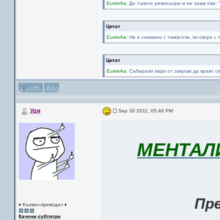
EurekAa
: До тъпите режисьори и не знам к'
Цитат
EurekAa
: Не е снимано с тамагочи, по-скоро с т
Цитат
EurekAa
: Събирали пари от закуски да праят с
Уди
Sep 30 2011, 05:46 PM
МЕНТАЛИ
Пре
♦ Кълвач-преводач ♦
Качени субтитри