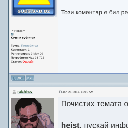
Този коментар е бил р
-= Новак =-
Качени субтитри
Група:
Потребител
Коментари:
1
Регистриран:
9-May 09
Потребител No.:
93 722
Статус:
Офлайн
raichinov
Jan 21 2011, 11:19 AM
Почистих темата о
heist
, пускай инф