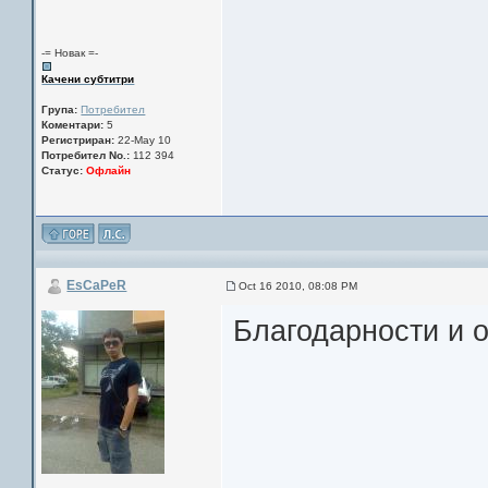
-= Новак =-
Качени субтитри
Група:
Потребител
Коментари:
5
Регистриран:
22-May 10
Потребител No.:
112 394
Статус:
Офлайн
EsCaPeR
Oct 16 2010, 08:08 PM
Благодарности и о