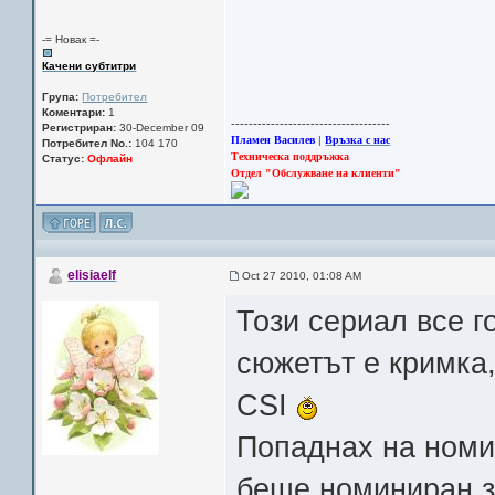
-= Новак =-
Качени субтитри
Група:
Потребител
Коментари:
1
------------------------------------
Регистриран:
30-December 09
Пламен Василев
|
Връзка с нас
Потребител No.:
104 170
Техническа поддръжка
Статус:
Офлайн
Отдел "Обслужване на клиенти"
elisiaelf
Oct 27 2010, 01:08 AM
Този сериал все г
сюжетът е кримка,
CSI
Попаднах на номи
беше номиниран за