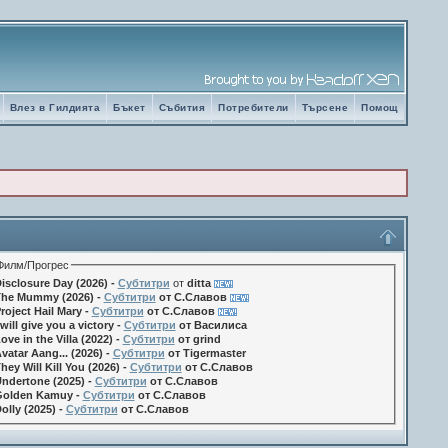
Влез в Гилдията
Бъкет
Събития
Потребители
Търсене
Помощ
Филм/Прогрес
isclosure Day (2026) -
Субтитри
от
ditta
he Mummy (2026) -
Субтитри
от С.Славов
roject Hail Mary -
Субтитри
от С.Славов
 will give you a victory -
Субтитри
от Василиса
ove in the Villa (2022) -
Субтитри
от grind
vatar Aang... (2026) -
Субтитри
от Tigermaster
hey Will Kill You (2026) -
Субтитри
от С.Славов
ndertone (2025) -
Субтитри
от С.Славов
olden Kamuy -
Субтитри
от С.Славов
olly (2025) -
Субтитри
от С.Славов