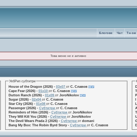
Блогове
Чат
Tн-sм
Това меню не е активно
УебРип субтитри
House of the Dragon (2026) -
03x07
от
С. Славов
D
Cape Fear (2026) -
01x10
от
С. Славов
T
Dutton Ranch (2026) -
01x09
от
JoroNikolov
P
Sugar (2026) -
02x04
от
С. Славов
I
Star City (2026) -
01x08
от
С. Славов
L
Passenger (2026) -
Субтитри
от
С. Славов
A
Reminders of Him (2026) -
Субтитри
от
JoroNikolov
T
They Will Kill You (2026) -
Субтитри
от
JoroNikolov
U
The Devil Wears Prada 2 (2026) -
Субтитри
от
domani
G
Bang My Box: The Robin Byrd Story -
Субтитри
от
С. Славов
D