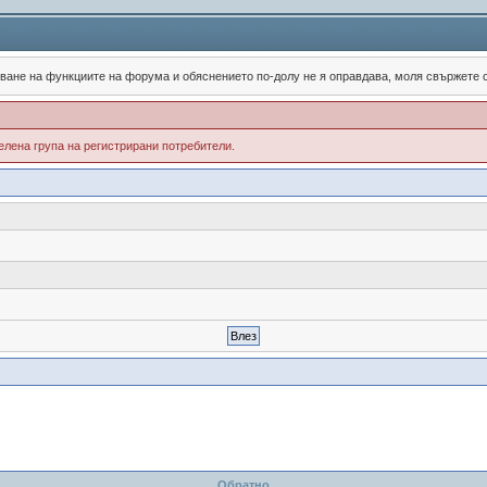
зване на функциите на форума и обяснението по-долу не я оправдава, моля свържете
лена група на регистрирани потребители.
Обратно