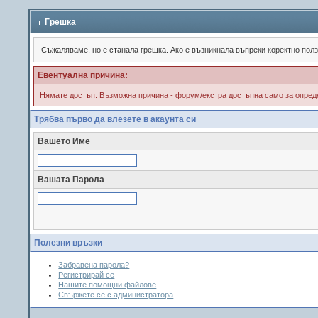
Грешка
Съжалявамe, но е станала грешка. Ако е възникнала въпреки коректно пол
Евентуална причина:
Нямате достъп. Възможна причина - форум/екстра достъпна само за опреде
Трябва първо да влезете в акаунта си
Вашето Име
Вашата Парола
Полезни връзки
Забравена парола?
Регистрирай се
Нашите помощни файлове
Свържете се с администратора