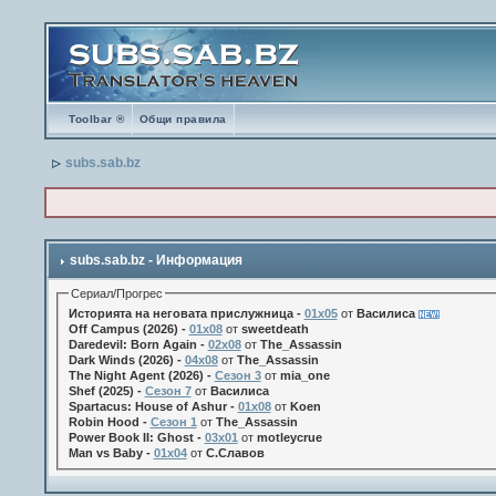
Toolbar ®
Общи правила
subs.sab.bz
subs.sab.bz - Информация
Сериал/Прогрес
Историята на неговата прислужница -
01х05
от
Василиса
Off Campus (2026) -
01x08
от
sweetdeath
Daredevil: Born Again -
02x08
от
The_Assassin
Dark Winds (2026) -
04x08
от
The_Assassin
The Night Agent (2026) -
Сезон 3
от
mia_one
Shef (2025) -
Сезон 7
от
Василиса
Spartacus: House of Ashur -
01x08
от
Koen
Robin Hood -
Сезон 1
от
The_Assassin
Power Book II: Ghost -
03x01
от
motleycrue
Man vs Baby -
01x04
от
С.Славов