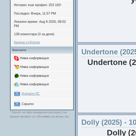
Милър, Фил
Интерес към профил: 253 183
*
Последно: Вчера, 11:57 PM
Локално време: Aug 8 2026, 08:02
PM
138 коментара (0 за деня)
Качени субтитри
Резюме
: През 202
Undertone (202
Контакти
човечеството почи
Няма информация
Undertone (
Актьори
: Зази Би
Няма информация
Няма информация
Няма информация
Изпрати ЛС
Скрито
Резюме
: Продуце
* Броят на преглеждания (интерес) на
п
вашия профил се обновява на всеки час
Dolly (2025) - 
пропита с кръв хо
трябва 
Dolly (
Издание
: The.Mumm