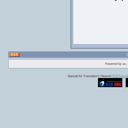
мистериозна сграда 
Актьори
: 
Резюме
: Водещата 
Дали тя ще оцелее ил
започв
гледа
изпълнена с
А кой знае, накрая 
Актьори
: Фабиан
Powered by us, 
Михалина Скорцели, 
Special for Translator's Heaven
PHPTransla
Резюме
: "Доли" е 
режисиран, н
Филмът е базиран н