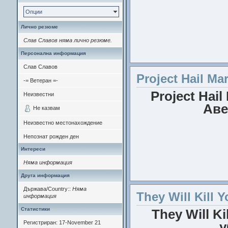
Опции
Лично резюме
Слав Славов няма лично резюме.
Персонална информация
Слав Славов
Project Hail Ma
-= Ветеран =-
Актьори
: Вероника Ф
Project Hail
Неизвестни
Е
Аве
Не казвам
Неизвестно местонахождение
Непознат рожден ден
Интереси
Няма информация
Резюме
: "Мумията
Друга информация
Държава/Country::
Няма
They Will Kill 
информация
Реж
Статистики
They Will Ki
Актьори
: Кен Ка
Регистриран: 17-November 21
у