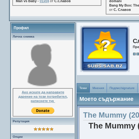
Man vs Baby -
01x04
от
С.Славов
domani
Bang My Box: The
от
С. Славов
Профил
Лична снимка
С
Пр
Теми
Мнения
Подпис/signature
Ако искате да направите
дарение на този потребител,
Моето съдържание
натиснете тук
The Mummy (20
Репутация
The Mummy (2
Опции