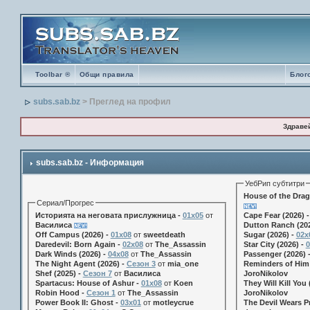
Toolbar ®
Общи правила
Блог
subs.sab.bz
> Преглед на профил
Здраве
subs.sab.bz - Информация
УебРип субтитри
House of the Drag
Сериал/Прогрес
Историята на неговата прислужница -
01х05
от
Cape Fear (2026) 
Василиса
Dutton Ranch (202
Off Campus (2026) -
01x08
от
sweetdeath
Sugar (2026) -
02x
Daredevil: Born Again -
02x08
от
The_Assassin
Star City (2026) -
0
Dark Winds (2026) -
04x08
от
The_Assassin
Passenger (2026) 
The Night Agent (2026) -
Сезон 3
от
mia_one
Reminders of Him 
Shef (2025) -
Сезон 7
от
Василиса
JoroNikolov
Spartacus: House of Ashur -
01x08
от
Koen
They Will Kill You 
Robin Hood -
Сезон 1
от
The_Assassin
JoroNikolov
Power Book II: Ghost -
03x01
от
motleycrue
The Devil Wears Pr