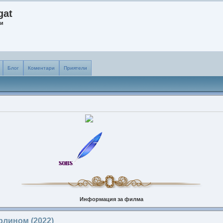
gat
ни
Блог
Коментари
Приятели
Информация за филма
Заглавие:
Вертолет
рлином (2022)
Оригинално заглавие:
Вертолет