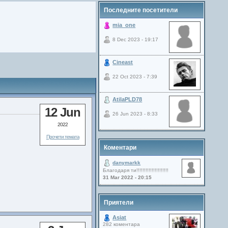
Последните посетители
mia_one
8 Dec 2023 - 19:17
Cineast
22 Oct 2023 - 7:39
AtilaPLD78
12 Jun
26 Jun 2023 - 8:33
2022
Прочети темата
Коментари
danymarkk
Благодаря ти!!!!!!!!!!!!!!!!!!!!!
31 Mar 2022 - 20:15
Приятели
Asiat
282 коментара