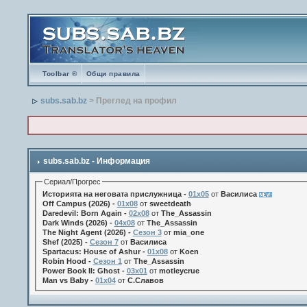
Toolbar ®
Общи правила
subs.sab.bz
> Преглед на профил
subs.sab.bz - Информация
Сериал/Прогрес
Историята на неговата прислужница -
01х05
от
Василиса
Off Campus (2026) -
01x08
от
sweetdeath
Daredevil: Born Again -
02x08
от
The_Assassin
Dark Winds (2026) -
04x08
от
The_Assassin
The Night Agent (2026) -
Сезон 3
от
mia_one
Shef (2025) -
Сезон 7
от
Василиса
Spartacus: House of Ashur -
01x08
от
Koen
Robin Hood -
Сезон 1
от
The_Assassin
Power Book II: Ghost -
03x01
от
motleycrue
Man vs Baby -
01x04
от
С.Славов