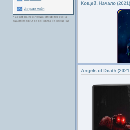
Кощей. Начало (2021
Изпрати мейл
* Броят на преглеждания (интерес) на
вашия профил се обновява на всеки час
Angels of Death (2021