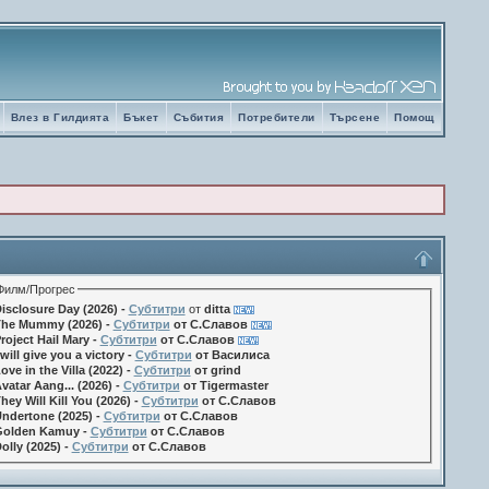
Влез в Гилдията
Бъкет
Събития
Потребители
Търсене
Помощ
Филм/Прогрес
isclosure Day (2026) -
Субтитри
от
ditta
he Mummy (2026) -
Субтитри
от С.Славов
roject Hail Mary -
Субтитри
от С.Славов
 will give you a victory -
Субтитри
от Василиса
ove in the Villa (2022) -
Субтитри
от grind
vatar Aang... (2026) -
Субтитри
от Tigermaster
hey Will Kill You (2026) -
Субтитри
от С.Славов
ndertone (2025) -
Субтитри
от С.Славов
olden Kamuy -
Субтитри
от С.Славов
olly (2025) -
Субтитри
от С.Славов