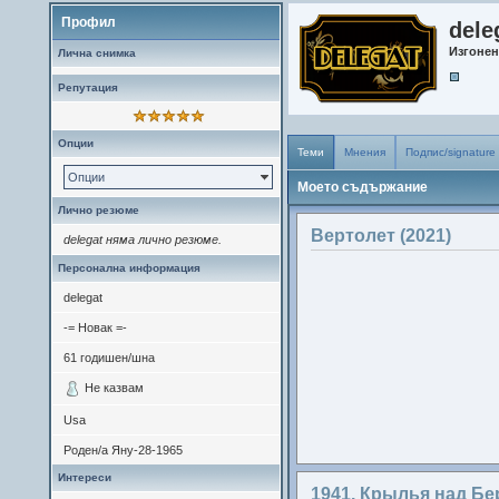
Профил
dele
Изгоне
Лична снимка
Репутация
Опции
Теми
Мнения
Подпис/signature
Опции
Моето съдържание
Лично резюме
Вертолет (2021)
delegat няма лично резюме.
Персонална информация
delegat
-= Новак =-
61
годишен/шна
Не казвам
Usa
Роден/а
Яну-28-1965
Интереси
1941. Крылья над Бе