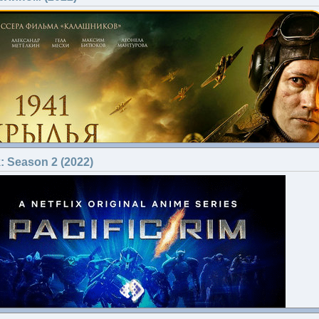
Издаден:
2021
Жанр:
Драма
Страна:
Русия
Студия:
Saisaky Films
Режисьор:
Михаил Лукачевский
В ролите:
Гаврил Менкяров, Ефим Степанов, Инга Леонова,
Наталья Степанова, Роман Атласов, Дмитрий Трофимов...
За филма:
k: Season 2 (2022)
Младо семейство с бебе
посещава възрастните си родители, живеещи
в труднодостъпно северно село. Изведнъж детето им
се разболява от дизентерия. В селото липсват
необходимите лекарства, телефонната линия е прекъсната,
а пътищата са отнесени от пролетното наводнение.
Младият татко Ваня решава сам да стигне
до областния център, за помощ...