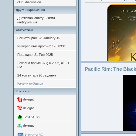
club, discussion
Друга информация
Държава/Country::
Няма
информация
Статистики
Регистриран: 28-January 15
Интерес към профил: 176 833
*
Последно: 21 Feb 2025
Локално време: Aug 6 2026, 01:21
PM
Pacific Rim: The Blac
24 коментара (0 за деня)
Качени субтитри
Контакти
delegat
delegat
123123133
delegat
Изпрати ЛС