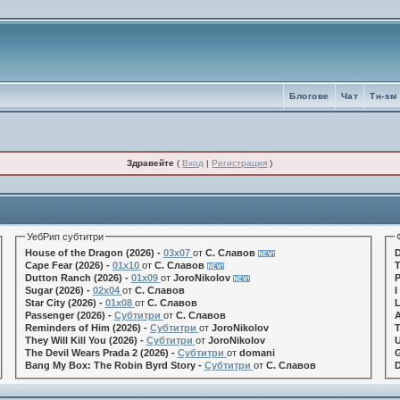
Блогове
Чат
Tн-sм
Здравейте
(
Вход
|
Регистрация
)
УебРип субтитри
House of the Dragon (2026) -
03x07
от
С. Славов
D
Cape Fear (2026) -
01x10
от
С. Славов
T
Dutton Ranch (2026) -
01x09
от
JoroNikolov
P
Sugar (2026) -
02x04
от
С. Славов
I
Star City (2026) -
01x08
от
С. Славов
L
Passenger (2026) -
Субтитри
от
С. Славов
A
Reminders of Him (2026) -
Субтитри
от
JoroNikolov
T
They Will Kill You (2026) -
Субтитри
от
JoroNikolov
U
The Devil Wears Prada 2 (2026) -
Субтитри
от
domani
G
Bang My Box: The Robin Byrd Story -
Субтитри
от
С. Славов
D