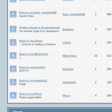
Блогът на kami_meredith85
kami_meredith85
1
408
Kami's Files
Добре дошли в Бъзикландия
Базикчо
9
163
Не всички луди са в лудницата
Блогът на о3оne
o3one
1
106
::: Блогче от живущ в блокче
Блогът на WhiteTiger
WhiteTiger
15
312
:)
Блогът на bratchet
bratchet
1
290
WTF?!?
Блогът на makuba11
makuba11
2
118
fringe
Блогът на fifoza
fifoza
4
159
Разни щуротийки