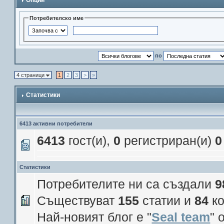
Опции
Потребителско име
по
4 страници
1
2
3
>
»
Статистики
6413 активни потребители
6413
гост(и),
0
регистриран(и)
0
Статистики
Потребителите ни са създали
9
Съществуват
155
статии и
84
ко
Най-новият блог е "
Seal team
" 