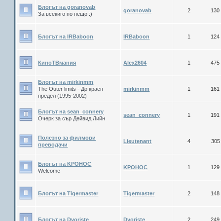
Блогът на goranovab
goranovab
2
130
За всекиго по нещо :)
Блогът на IRBaboon
IRBaboon
1
124
КиноТВмания
Alex2604
1
475
Блогът на mirkinmm
The Оuter limits - До краен
mirkinmm
1
161
предел (1995-2002)
Блогът на sean_connery
sean_connery
1
191
Очерк за сър Дейвид Лийн
Полезно за филмови
Lieutenant
4
305
преводачи
Блогът на KPOHOC
KPOHOC
1
129
Welcome
Блогът на Tigermaster
Tigermaster
2
148
Блогът на Dvoriste
Dvoriste
2
249