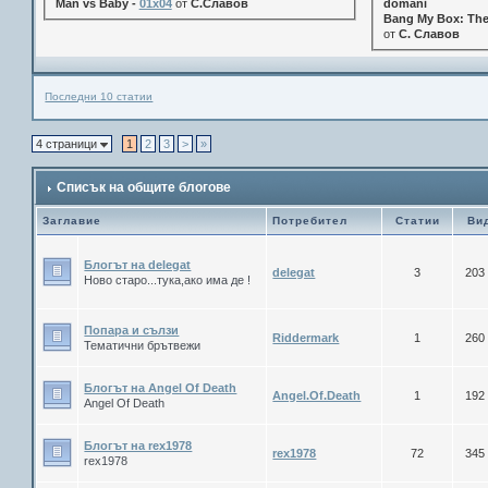
Man vs Baby -
01x04
от
С.Славов
domani
Bang My Box: The
от
С. Славов
Последни 10 статии
4 страници
1
2
3
>
»
Списък на общите блогове
Заглавие
Потребител
Статии
Ви
Блогът на delegat
delegat
3
203
Ново старо...тука,ако има де !
Попара и сълзи
Riddermark
1
260
Тематични брътвежи
Блогът на Angel Of Death
Angel.Of.Death
1
192
Angel Of Death
Блогът на rex1978
rex1978
72
345
rex1978