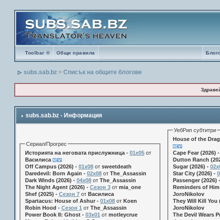
Toolbar ®
Общи правила
Блог
subs.sab.bz
>
Списък на общите блогове
Здраве
subs.sab.bz - Информация
УебРип субтитри
House of the Drag
Сериал/Прогрес
Историята на неговата прислужница -
01х05
от
Cape Fear (2026) 
Василиса
Dutton Ranch (202
Off Campus (2026) -
01x08
от
sweetdeath
Sugar (2026) -
02x
Daredevil: Born Again -
02x08
от
The_Assassin
Star City (2026) -
0
Dark Winds (2026) -
04x08
от
The_Assassin
Passenger (2026) 
The Night Agent (2026) -
Сезон 3
от
mia_one
Reminders of Him 
Shef (2025) -
Сезон 7
от
Василиса
JoroNikolov
Spartacus: House of Ashur -
01x08
от
Koen
They Will Kill You 
Robin Hood -
Сезон 1
от
The_Assassin
JoroNikolov
Power Book II: Ghost -
03x01
от
motleycrue
The Devil Wears Pr