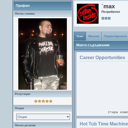
`max
Профил
Потребител
Лична снимка
Теми
Мнения
Подпис/signature
Моето съдържание
Career Opportunities
Репутация
Опции
Стара коме
Опции
Hot Tub Time Machin
Подхванал съм го. 500 от ~900
Лично резюме