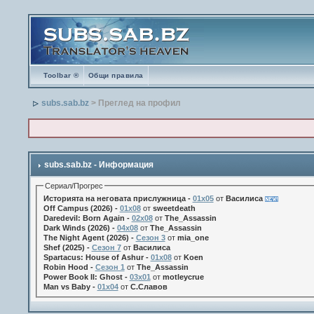
Toolbar ®
Общи правила
subs.sab.bz
> Преглед на профил
subs.sab.bz - Информация
Сериал/Прогрес
Историята на неговата прислужница -
01х05
от
Василиса
Off Campus (2026) -
01x08
от
sweetdeath
Daredevil: Born Again -
02x08
от
The_Assassin
Dark Winds (2026) -
04x08
от
The_Assassin
The Night Agent (2026) -
Сезон 3
от
mia_one
Shef (2025) -
Сезон 7
от
Василиса
Spartacus: House of Ashur -
01x08
от
Koen
Robin Hood -
Сезон 1
от
The_Assassin
Power Book II: Ghost -
03x01
от
motleycrue
Man vs Baby -
01x04
от
С.Славов