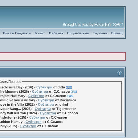
Влез в Гилдията
Бъкет
Събития
Потребители
Търсене
Помощ
Филм/Прогрес
isclosure Day (2026) -
Субтитри
от
ditta
he Mummy (2026) -
Субтитри
от С.Славов
roject Hail Mary -
Субтитри
от С.Славов
 will give you a victory -
Субтитри
от Василиса
ove in the Villa (2022) -
Субтитри
от grind
vatar Aang... (2026) -
Субтитри
от Tigermaster
hey Will Kill You (2026) -
Субтитри
от С.Славов
ndertone (2025) -
Субтитри
от С.Славов
olden Kamuy -
Субтитри
от С.Славов
olly (2025) -
Субтитри
от С.Славов