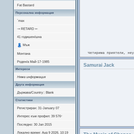
натоварено в работата.
Fat Bastard
Персонална информация
`max
-= RETARD =-
41
годишен/шна
Мъж
Четирима приятели, неу
Монтана
Роден/а
Май-17-1985
На следващата сутрин 
Samurai Jack
Хората около тях са об
Интереси
Няма информация
Друга информация
Държава/Country:: Blank
Статистики
Регистриран: 31-January 07
Интерес към профил: 39 576
*
Последно: 30 Jan 2015
Локално време: Aug 9 2026, 10:19