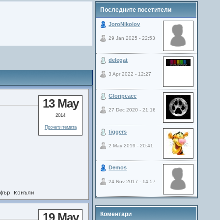
Последните посетители
JoroNikolov
29 Jan 2025 - 22:53
delegat
3 Apr 2022 - 12:27
Gloripeace
13 May
27 Dec 2020 - 21:16
2014
Прочети темата
tiggers
2 May 2019 - 20:41
Demos
24 Nov 2017 - 14:57
фър Конъли
19 May
Коментари
-рано де. Зависи колко ще ми е