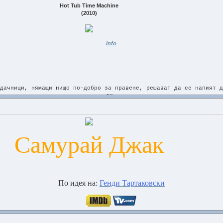
Hot Tub Time Machine
(2010)
Info
дачници, нямащи нищо по-добро за правене, решават да се напият д
си.
те се събуждат в същия ски курорт, където са се забавлявали, ког
лечени по-различно, Майкъл Джексън е черен, а годината е 1986 – 
да подобрят бъдещето си.
-=TS.XviD-Rx=-
Самурай Джак
Video Information
-----------------
Video.Format....: XviD
Video.Bitrate...: 1924 Kbps
По идея на:
Генди Тартаковски
Framerate.......: 29.970 Fps
Dimensions......: 608x320
Aspect.Ratio....: 1.900
Audio Information
________________________________________________________________
-----------------