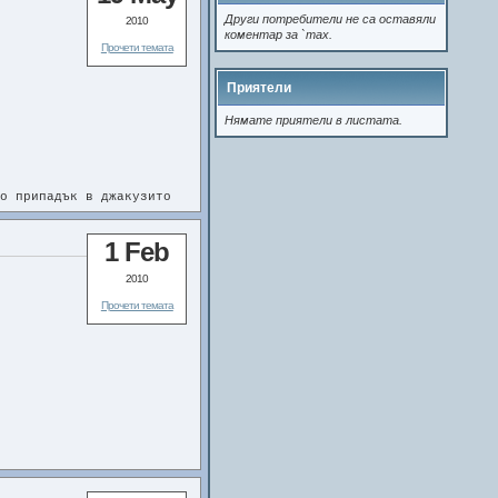
Други потребители не са оставяли
2010
коментар за `max.
Прочети темата
Приятели
Нямате приятели в листата.
о припадък в джакузито
ато са били по-млади.
1 Feb
перфектната възможност,
2010
Прочети темата