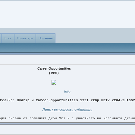
Блог
Коментари
Приятели
Career Opportunities
(1991)
Info
Релийз:
dvdrip и Career.Opportunities.1991.720p.HDTV.x264-SHAGGY
Линк към сорсови субтитри
дия писана от големият Джон Хюз и с участието на красивата Джени
e
 реплики са преведени. Предполагам, че началото на седмицата ще ги имаш. Може и по