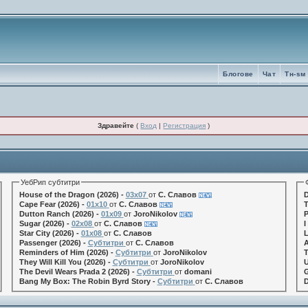
Блогове
Чат
Tн-sм
Здравейте
(
Вход
|
Регистрация
)
УебРип субтитри
House of the Dragon (2026) -
03x07
от
С. Славов
D
Cape Fear (2026) -
01x10
от
С. Славов
T
Dutton Ranch (2026) -
01x09
от
JoroNikolov
P
Sugar (2026) -
02x08
от
С. Славов
I
Star City (2026) -
01x08
от
С. Славов
L
Passenger (2026) -
Субтитри
от
С. Славов
A
Reminders of Him (2026) -
Субтитри
от
JoroNikolov
T
They Will Kill You (2026) -
Субтитри
от
JoroNikolov
U
The Devil Wears Prada 2 (2026) -
Субтитри
от
domani
G
Bang My Box: The Robin Byrd Story -
Субтитри
от
С. Славов
D