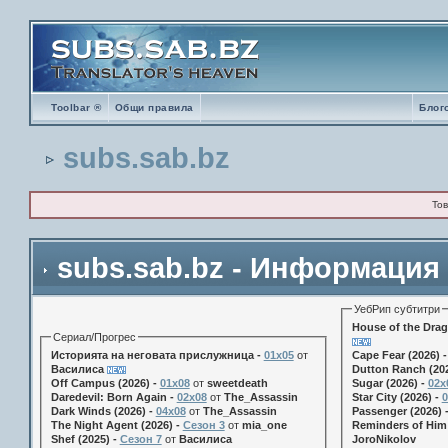
Toolbar ®
Общи правила
Блог
subs.sab.bz
Тов
subs.sab.bz - Информация
УебРип субтитри
House of the Drag
Сериал/Прогрес
Историята на неговата прислужница -
01х05
от
Cape Fear (2026) 
Василиса
Dutton Ranch (202
Off Campus (2026) -
01x08
от
sweetdeath
Sugar (2026) -
02x
Daredevil: Born Again -
02x08
от
The_Assassin
Star City (2026) -
0
Dark Winds (2026) -
04x08
от
The_Assassin
Passenger (2026) 
The Night Agent (2026) -
Сезон 3
от
mia_one
Reminders of Him 
Shef (2025) -
Сезон 7
от
Василиса
JoroNikolov