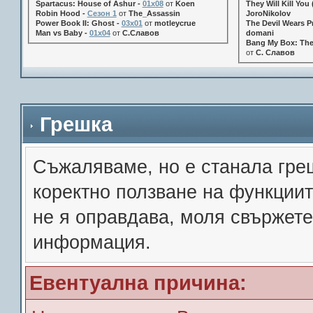
Spartacus: House of Ashur -
01x08
от
Koen
They Will Kill You 
Robin Hood -
Сезон 1
от
The_Assassin
JoroNikolov
Power Book II: Ghost -
03x01
от
motleycrue
The Devil Wears Pr
Man vs Baby -
01x04
от
С.Славов
domani
Bang My Box: The
от
С. Славов
Грешка
Съжалявамe, но е станала гре
коректно ползване на функции
не я оправдава, моля свържете
информация.
Евентуална причина: