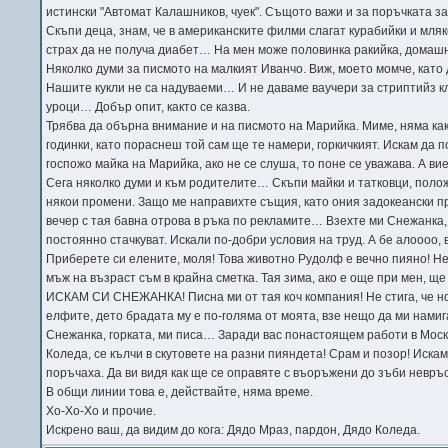
истински "Автомат Калашников, чуек". Същото важи и за поръчката з
Скъпи деца, знам, че в американските филми слагат курабийки и мляко
страх да не получа диабет… На мен може половинка ракийка, домашн
Няколко думи за писмото на малкият Иванчо. Виж, моето момче, като
Нашите кукли не са надуваеми… И не даваме ваучери за стриптийз кл
уроци… Добър опит, както се казва.
Трябва да обърна внимание и на писмото на Марийка. Миме, няма как
годинки, като пораснеш той сам ще те намери, горкичкият. Искам да п
госпожо майка на Марийка, ако не се слуша, то поне се уважава. А ви
Сега няколко думи и към родителите… Скъпи майки и татковци, полож
някои промени. Защо ме направихте същия, като ония задокеански про
вечер с тая бавна отрова в ръка по рекламите… Взехте ми Снежанк
постоянно стачкуват. Искали по-добри условия на труд. А бе алоооо,
Приберете си елените, моля! Това животно Рудолф е вечно пияно! Не
мъж на възраст съм в крайна сметка. Тая зима, ако е още при мен, 
ИСКАМ СИ СНЕЖАНКА! Писна ми от тая коч компания! Не стига, че но
елфите, дето брадата му е по-голяма от моята, взе нещо да ми нами
Снежанка, горката, ми писа… Заради вас понастоящем работи в Москв
Коледа, се кълчи в скутовете на разни пияндета! Срам и позор! Иска
поръчаха. Да ви видя как ще се оправяте с въоръжени до зъби невръ
В общи линии това е, действайте, няма време.
Хо-Хо-Хо и прочие.
Искрено ваш, да видим до кога: Дядо Мраз, пардон, Дядо Коледа.