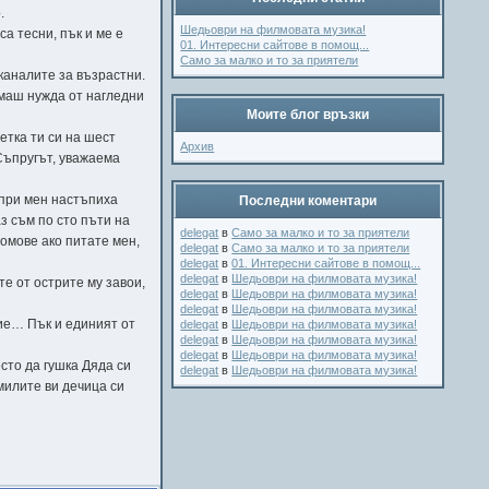
.
Шедьоври на филмовата музика!
а тесни, пък и ме е
01. Интересни сайтове в помощ...
Само за малко и то за приятели
каналите за възрастни.
имаш нужда от нагледни
Моите блог връзки
етка ти си на шест
Архив
 Съпругът, уважаема
 при мен настъпиха
Последни коментари
з съм по сто пъти на
delegat
в
Само за малко и то за приятели
омове ако питате мен,
delegat
в
Само за малко и то за приятели
.
delegat
в
01. Интересни сайтове в помощ...
delegat
в
Шедьоври на филмовата музика!
е от острите му завои,
delegat
в
Шедьоври на филмовата музика!
delegat
в
Шедьоври на филмовата музика!
лие… Пък и единият от
delegat
в
Шедьоври на филмовата музика!
delegat
в
Шедьоври на филмовата музика!
delegat
в
Шедьоври на филмовата музика!
сто да гушка Дяда си
delegat
в
Шедьоври на филмовата музика!
милите ви дечица си