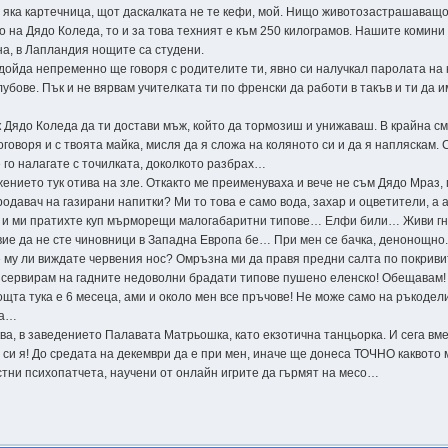
а яка картечница, щот даскалката не те кефи, мой. Нищо животозастрашаващо
 на Дядо Коледа, то и за това техният е към 250 килограмов. Нашите комини с
а, в Лапландия нощите са студени.
 дойда непременно ще говоря с родителите ти, явно си налучкал паролата на 
убове. Пък и не вярвам учителката ти по френски да работи в такъв и ти да 
 Дядо Коледа да ти достави мъж, който да тормозиш и унижаваш. В крайна см
оговоря и с твоята майка, мисля да я сложа на коляното си и да я напляскам.
е го налагате с точилката, доколкото разбрах…
ението тук отива на зле. Откакто ме преименуваха и вече не съм Дядо Мраз,
давач на газирани напитки? Ми то това е само вода, захар и оцветители, а а
а, и ми пратихте куп мърморещи малогабаритни типове… Елфи били… Живи гн
 вие да не сте чиновници в Западна Европа бе… При мен се бачка, денонощно
 му ли виждате червения нос? Омръзна ми да правя предни салта по покривит
ще сервирам на гадните недоволни брадати типове пушено еленско! Обещавам!
щта тука е 6 месеца, ами и около мен все пръчове! Не може само на ръкоде
га…
а, в заведението Палавата Матрьошка, като екзотична танцьорка. И сега вме
м си я! До средата на декември да е при мен, иначе ще донеса ТОЧНО каквото 
стни психопатчета, научени от онлайн игрите да гърмят на месо…