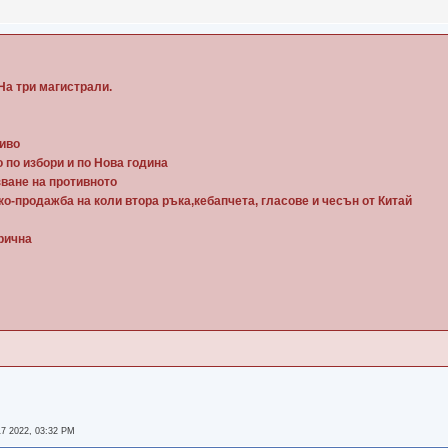
На три магистрали.
ниво
 по избори и по Нова година
зване на противното
ко-продажба на коли втора ръка,кебапчета, гласове и чесън от Китай
рична
7 2022, 03:32 PM