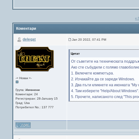
« 
Коментари
delegat
Jan 20 2022, 07:41 PM
Цитат
От съветите на техническата поддръжк
Ако сте събудили с голямо главоболие
1. Включете компютъра.
-= Новак =-
2. Изчакайте да се зареди Windows.
3. Два пъти кликнете на иконката "My 
Група:
Изгонени
4. Там изберете "Help/About Windows"
Коментари: 24
5. Прочете, написаното след "This produ
Регистриран: 28-January 15
Град: Usa
Потребител No.: 137 777