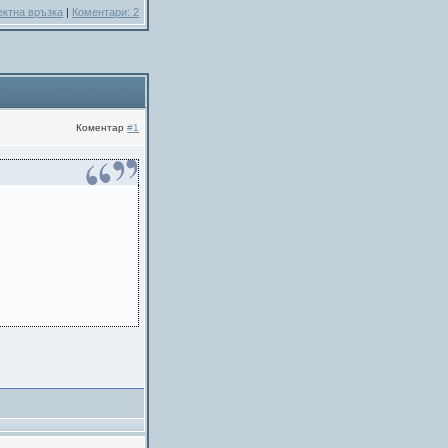
ектна връзка
|
Коментари: 2
Коментар
#1