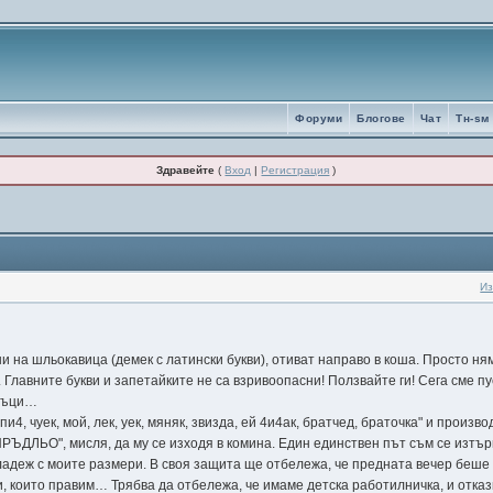
Форуми
Блогове
Чат
Tн-sм
Здравейте
(
Вход
|
Регистрация
)
Из
ни на шльокавица (демек с латински букви), отиват направо в коша. Просто ням
. Главните букви и запетайките не са взривоопасни! Ползвайте ги! Сега сме 
аръци…
и4, чуек, мой, лек, уек, мяняк, звизда, ей 4и4ак, братчед, браточка" и произ
РЪДЛЬО", мисля, да му се изходя в комина. Един единствен път съм се изтър
младеж с моите размери. В своя защита ще отбележа, че предната вечер беше
, които правим… Трябва да отбележа, че имаме детска работилничка, и отка