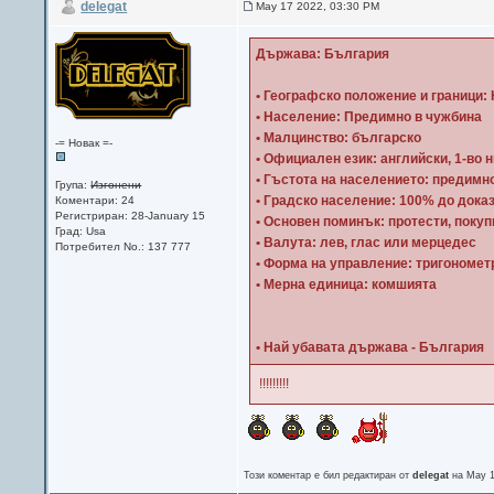
delegat
May 17 2022, 03:30 PM
Държава: България
• Географско положение и граници: 
• Население: Предимно в чужбина
• Малцинство: българско
-= Новак =-
• Официален език: английски, 1-во 
• Гъстота на населението: предимно
Група:
Изгонени
• Градско население: 100% до дока
Коментари: 24
Регистриран: 28-January 15
• Основен поминък: протести, покуп
Град: Usa
• Валута: лев, глас или мерцедес
Потребител No.: 137 777
• Форма на управление: тригономет
• Мерна единица: комшията
• Най убавата държава - България
!!!!!!!!!
Този коментар е бил редактиран от
delegat
на May 1