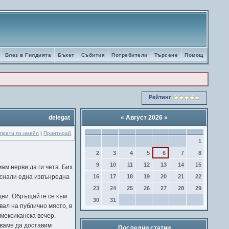
Влез в Гилдията
Бъкет
Събития
Потребители
Търсене
Помощ
Рейтинг
delegat
«
Август 2026
»
прати по имейл
|
Принтирай
1
2
3
4
5
6
7
8
9
10
11
12
13
14
15
ам нерви да ги чета. Бих
16
17
18
19
20
21
22
пуснали една извънредна
23
24
25
26
27
28
29
водни. Обръщайте се към
30
31
вал на публично място, в
 мексиканска вечер.
зваме да доставим
Последни статии