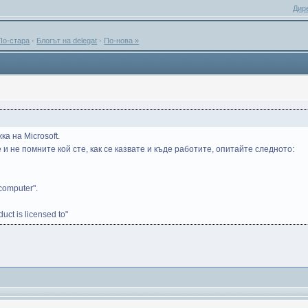
Дир
По-стара
·
Блогът на delegat
·
По-нова »
а на Microsoft.
 и не помните кой сте, как се казвате и къде работите, опитайте следното:
computer".
.
ct is licensed to"