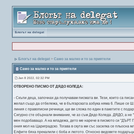
Блогът на delegat
Блогът на delegat
>
Само за малко и то за приятели
Само за малко и то за приятели
Jan 8 2022, 02:32 PM
ОТВОРЕНО ПИСМО ОТ ДЯДО КОЛЕДА:
- Скъпи деца, започнах да получавам писмата ви. Тези, които са писа
желал също да отбележа, че в българската азбука няма 6. Пише се Ш
линия с правописни речници, ще ви сложа по един в пакетите с под
Сигурно сте обърнали внимание, че аз съм Дядо Коледа. ДЯДО, а не "п
мен подобаващо. А на младежа, дето ме нарече в писмото си "ДЪРТ П
ония мол на Цариградско. Тогава в скута ми със засилка се пльосна 
Елфите бяха прекалили с боба и лютото. Относно видовете подаръци