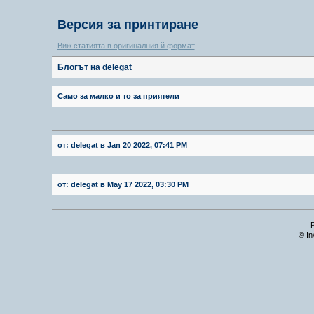
Версия за принтиране
Виж статията в оригиналния й формат
Блогът на delegat
Само за малко и то за приятели
от: delegat в Jan 20 2022, 07:41 PM
от: delegat в May 17 2022, 03:30 PM
© In