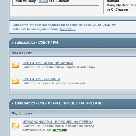
Man vs Baby -
01x04
от
С.Славов
domani
Bang My Box: The
от
С. Славов
Здравейте отново! Последното Ви посещение беше:
Днес, 06:37 AM
subs.sab.bz последни новини:
The Pickup
subs.sab.bz - СУБТИТРИ
Подфоруми
СУБТИТРИ - ИГРАЛНИ ФИЛМИ
Субтитри за игрални филми, връзки и коментари
СУБТИТРИ - СЕРИАЛИ
Субтитри за сериали, връзки и коментари
subs.sab.bz - СУБТИТРИ В ПРОЦЕС НА ПРЕВОД
Подфоруми
ИГРАЛНИ ФИЛМИ - В ПРОЦЕС НА ПРЕВОД
Субтитри за игрални филми в процес на превод
Контролира се от:
Ментори