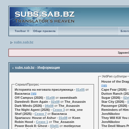
Toolbar ®
Общи правила
Блог
subs.sab.bz
Здраве
subs.sab.bz - Информация
УебРип субтитри
House of the Drag
Сериал/Прогрес
Историята на неговата прислужница -
01х05
от
Cape Fear (2026) 
Василиса
Dutton Ranch (202
Off Campus (2026) -
01x08
от
sweetdeath
Sugar (2026) -
02x
Daredevil: Born Again -
02x08
от
The_Assassin
Star City (2026) -
0
Dark Winds (2026) -
04x08
от
The_Assassin
Passenger (2026) 
The Night Agent (2026) -
Сезон 3
от
mia_one
Reminders of Him 
Shef (2025) -
Сезон 7
от
Василиса
JoroNikolov
Spartacus: House of Ashur -
01x08
от
Koen
They Will Kill You 
Robin Hood -
Сезон 1
от
The_Assassin
JoroNikolov
Power Book II: Ghost -
03x01
от
motleycrue
The Devil Wears Pr