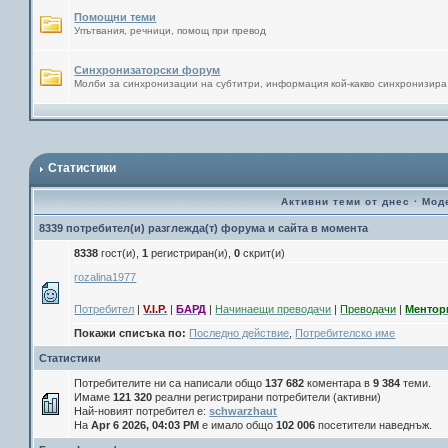
Помощни теми
Упътвания, речници, помощ при превод
Синхронизаторски форум
Молби за синхронизации на субтитри, информация кой-какво синхронизира
Статистики
Активни теми от днес
·
Мод
8339 потребител(и) разглежда(т) форума и сайта в момента
8338
гост(и),
1
регистриран(и),
0
скрит(и)
rozalina1977
Потребител
|
V.I.P.
|
БАРД
|
Начинаещи преводачи
|
Преводачи
|
Ментор
Покажи списъка по:
Последно действие
,
Потребителско име
Статистики
Потребителите ни са написали общо
137 682
коментара в
9 384
теми.
Имаме
121 320
реални регистрирани потребители (активни)
Най-новият потребител е:
schwarzhaut
На
Apr 6 2026, 04:03 PM
е имало общо
102 006
посетители наведнъж.