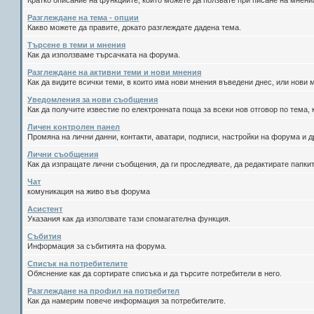
Кратко описание на функциите, които можете да ползвате при писане на мнен
Разглеждане на тема - опции
Какво можете да правите, докато разглеждате дадена тема.
Търсене в теми и мнения
Как да използваме търсачката на форума.
Разглеждане на активни теми и нови мнения
Как да видите всички теми, в които има нови мнения въведени днес, или нови
Уведомления за нови съобщения
Как да получите известие по електронната поща за всеки нов отговор по тема, 
Личен контролен панел
Промяна на лични данни, контакти, аватари, подписи, настройки на форума и д
Лични съобщения
Как да изпращате лични съобщения, да ги проследявате, да редактирате папки
Чат
комуникация на живо във форума
Асистент
Указания как да използвате тази спомагателна функция.
Събития
Информация за събитията на форума.
Списък на потребителите
Обяснение как да сортирате списъка и да търсите потребители в него.
Разглеждане на профил на потребител
Как да намерим повече информация за потребителите.