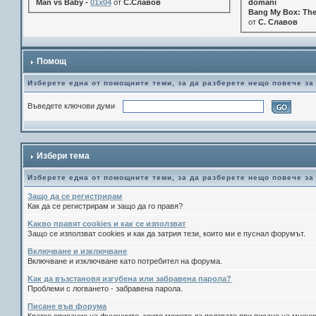
Man vs Baby -
01x04
от
С.Славов
domani
Bang My Box: The
от
С. Славов
Помощ
Изберете една от помощните теми, за да разберете нещо повече за
Въведете ключови думи
Избери тема
Изберете една от помощните теми, за да разберете нещо повече за
Защо да се регистрирам
Как да се регистрирам и защо да го правя?
Kакво правят cookies и как се използват
Защо се използват cookies и как да затрия тези, които ми е пуснал форумът.
Включване и изключване
Включване и изключване като потребител на форума.
Kак да възстановя изгубена или забравена парола?
Проблеми с логването - забравена парола.
Писане във форума