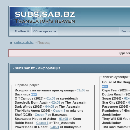
Toolbar ®
Общи правила
Блог
subs.sab.bz
> Помощ
Здраве
subs.sab.bz - Информация
УебРип субтитри
House of the Drag
Сериал/Прогрес
Историята на неговата прислужница -
01х05
от
Cape Fear (2026) 
Василиса
Dutton Ranch (202
Off Campus (2026) -
01x08
от
sweetdeath
Sugar (2026) -
02x
Daredevil: Born Again -
02x08
от
The_Assassin
Star City (2026) -
0
Dark Winds (2026) -
04x08
от
The_Assassin
Passenger (2026) 
The Night Agent (2026) -
Сезон 3
от
mia_one
Reminders of Him 
Shef (2025) -
Сезон 7
от
Василиса
JoroNikolov
Spartacus: House of Ashur -
01x08
от
Koen
They Will Kill You 
Robin Hood -
Сезон 1
от
The_Assassin
JoroNikolov
Power Book II: Ghost -
03x01
от
motleycrue
The Devil Wears Pr