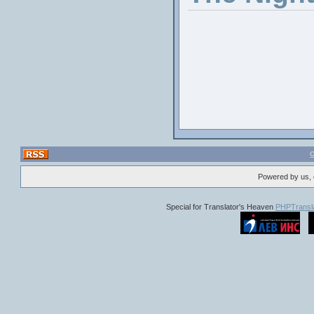
Powered by us, 
Special for Translator's Heaven
PHPTransla
Н
Актьо
де
Джош Хътчер
в диви