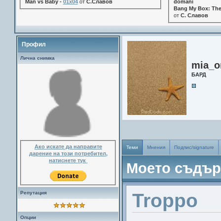
Man vs Baby -
01x04
от
С.Славов
domani
Bang My Box: The
от
С. Славов
Профил
Лична снимка
mia_o
БАРД
Ако искате да направите
Теми
Мнения
Подпис/signature
дарение на този потребител,
натиснете тук
Моето съдъ
Репутация
Troppo
Опции