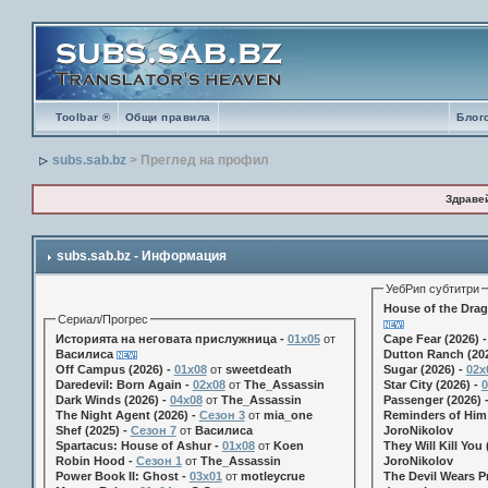
Toolbar ®
Общи правила
Блог
subs.sab.bz
> Преглед на профил
Здраве
subs.sab.bz - Информация
УебРип субтитри
House of the Drag
Сериал/Прогрес
Историята на неговата прислужница -
01х05
от
Cape Fear (2026) 
Василиса
Dutton Ranch (202
Off Campus (2026) -
01x08
от
sweetdeath
Sugar (2026) -
02x
Daredevil: Born Again -
02x08
от
The_Assassin
Star City (2026) -
0
Dark Winds (2026) -
04x08
от
The_Assassin
Passenger (2026) 
The Night Agent (2026) -
Сезон 3
от
mia_one
Reminders of Him 
Shef (2025) -
Сезон 7
от
Василиса
JoroNikolov
Spartacus: House of Ashur -
01x08
от
Koen
They Will Kill You 
Robin Hood -
Сезон 1
от
The_Assassin
JoroNikolov
Power Book II: Ghost -
03x01
от
motleycrue
The Devil Wears Pr