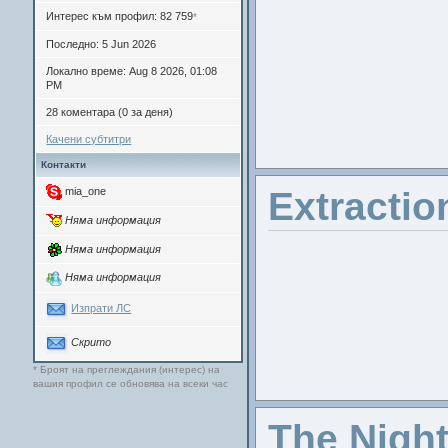
Интерес към профил: 82 759
*
Последно: 5 Jun 2026
Локално време: Aug 8 2026, 01:08
PM
28 коментара (0 за деня)
Качени субтитри
Контакти
Extractio
mia_one
Няма информация
Няма информация
Няма информация
Изпрати ЛС
Скрито
* Броят на преглеждания (интерес) на
вашия профил се обновява на всеки час
The Nigh