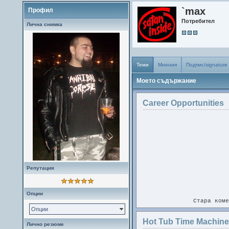
`max
Профил
Потребител
Лична снимка
Теми
Мнения
Подпис/signature
Моето съдържание
Career Opportunities
Репутация
Опции
Стара коме
Опции
Hot Tub Time Machin
Подхванал съм го. 500 от ~900
Лично резюме