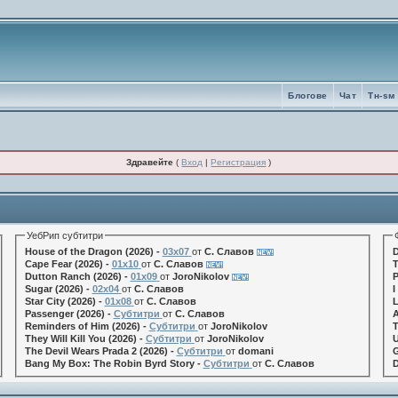
Блогове
Чат
Tн-sм
Здравейте
(
Вход
|
Регистрация
)
УебРип субтитри
House of the Dragon (2026) -
03x07
от
С. Славов
D
Cape Fear (2026) -
01x10
от
С. Славов
T
Dutton Ranch (2026) -
01x09
от
JoroNikolov
P
Sugar (2026) -
02x04
от
С. Славов
I
Star City (2026) -
01x08
от
С. Славов
L
Passenger (2026) -
Субтитри
от
С. Славов
A
Reminders of Him (2026) -
Субтитри
от
JoroNikolov
T
They Will Kill You (2026) -
Субтитри
от
JoroNikolov
U
The Devil Wears Prada 2 (2026) -
Субтитри
от
domani
G
Bang My Box: The Robin Byrd Story -
Субтитри
от
С. Славов
D