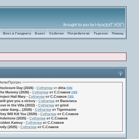
Влез в Гилдията
Бъкет
Събития
Потребители
Търсене
Помощ
Филм/Прогрес
isclosure Day (2026) -
Субтитри
от
ditta
he Mummy (2026) -
Субтитри
от С.Славов
roject Hail Mary -
Субтитри
от С.Славов
 will give you a victory -
Субтитри
от Василиса
ove in the Villa (2022) -
Субтитри
от grind
vatar Aang... (2026) -
Субтитри
от Tigermaster
hey Will Kill You (2026) -
Субтитри
от С.Славов
ndertone (2025) -
Субтитри
от С.Славов
olden Kamuy -
Субтитри
от С.Славов
olly (2025) -
Субтитри
от С.Славов