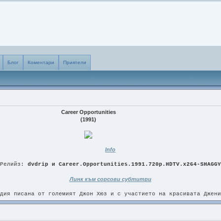
Блог
Коментари
Приятели
Career Opportunities
(1991)
Info
Релийз:
dvdrip и Career.Opportunities.1991.720p.HDTV.x264-SHAGGY
Линк към сорсови субтитри
дия писана от големият Джон Хюз и с участието на красивата Джени
e
 реплики са преведени. Предполагам, че началото на седмицата ще ги имаш. Може и по