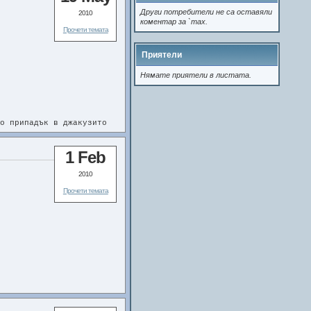
Други потребители не са оставяли
2010
коментар за `max.
Прочети темата
Приятели
Нямате приятели в листата.
о припадък в джакузито
ато са били по-млади.
1 Feb
перфектната възможност,
2010
Прочети темата