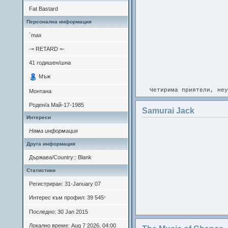
натоварено в работата.
Fat Bastard
Персонална информация
`max
-= RETARD =-
41
годишен/шна
Мъж
Четирима приятели, неу
Монтана
Роден/а
Май-17-1985
На следващата сутрин 
Samurai Jack
Хората около тях са об
Интереси
Няма информация
Друга информация
Държава/Country:: Blank
Статистики
Регистриран: 31-January 07
Интерес към профил: 39 545
*
Последно: 30 Jan 2015
Локално време: Aug 7 2026, 04:00