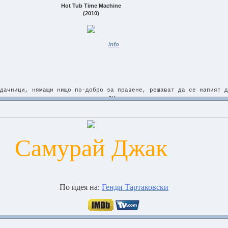
Hot Tub Time Machine
(2010)
Info
дачници, нямащи нищо по-добро за правене, решават да се напият д
си.
те се събуждат в същия ски курорт, където са се забавлявали, ког
лечени по-различно, Майкъл Джексън е черен, а годината е 1986 – 
да подобрят бъдещето си.
-=TS.XviD-Rx=-
Самурай Джак
Video Information
-----------------
Video.Format....: XviD
Video.Bitrate...: 1924 Kbps
По идея на:
Генди Тартаковски
Framerate.......: 29.970 Fps
Dimensions......: 608x320
Aspect.Ratio....: 1.900
Audio Information
________________________________________________________________
-----------------