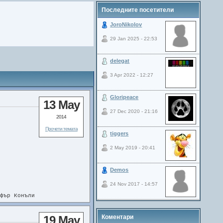
Последните посетители
JoroNikolov
29 Jan 2025 - 22:53
delegat
3 Apr 2022 - 12:27
Gloripeace
13 May
27 Dec 2020 - 21:16
2014
Прочети темата
tiggers
2 May 2019 - 20:41
Demos
24 Nov 2017 - 14:57
фър Конъли
19 May
Коментари
-рано де. Зависи колко ще ми е