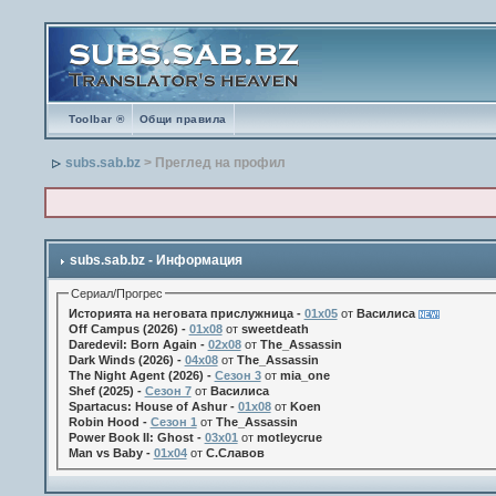
Toolbar ®
Общи правила
subs.sab.bz
> Преглед на профил
subs.sab.bz - Информация
Сериал/Прогрес
Историята на неговата прислужница -
01х05
от
Василиса
Off Campus (2026) -
01x08
от
sweetdeath
Daredevil: Born Again -
02x08
от
The_Assassin
Dark Winds (2026) -
04x08
от
The_Assassin
The Night Agent (2026) -
Сезон 3
от
mia_one
Shef (2025) -
Сезон 7
от
Василиса
Spartacus: House of Ashur -
01x08
от
Koen
Robin Hood -
Сезон 1
от
The_Assassin
Power Book II: Ghost -
03x01
от
motleycrue
Man vs Baby -
01x04
от
С.Славов