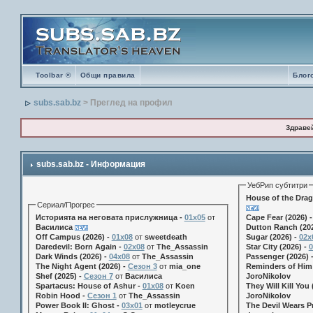
Toolbar ®
Общи правила
Блог
subs.sab.bz
> Преглед на профил
Здраве
subs.sab.bz - Информация
УебРип субтитри
House of the Drag
Сериал/Прогрес
Историята на неговата прислужница -
01х05
от
Cape Fear (2026) 
Василиса
Dutton Ranch (202
Off Campus (2026) -
01x08
от
sweetdeath
Sugar (2026) -
02x
Daredevil: Born Again -
02x08
от
The_Assassin
Star City (2026) -
0
Dark Winds (2026) -
04x08
от
The_Assassin
Passenger (2026) 
The Night Agent (2026) -
Сезон 3
от
mia_one
Reminders of Him 
Shef (2025) -
Сезон 7
от
Василиса
JoroNikolov
Spartacus: House of Ashur -
01x08
от
Koen
They Will Kill You 
Robin Hood -
Сезон 1
от
The_Assassin
JoroNikolov
Power Book II: Ghost -
03x01
от
motleycrue
The Devil Wears Pr