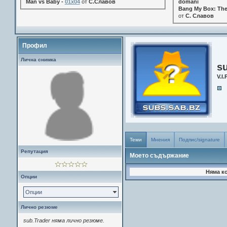
Man vs Baby -
01x04
от
С.Славов
domani
Bang My Box: The
от
С. Славов
Профил
Лична снимка
s
V.I.
Теми
Мнения
Подпис/signature
Репутация
Моето съдържание
Няма к
Опции
Опции
Лично резюме
sub.Trader няма лично резюме.