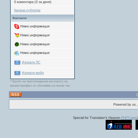
0 коментара (0 за деня)
Качени субтитри
Контакти
Няма информация
Няма информация
Няма информация
Няма информация
Изпрати ЛС
Изпрати мейл
* Броят на преглеждания (интерес) на
вашия профил се обновява на всеки час
Powered by us, 
Special for Translator's Heaven
PHPTransla