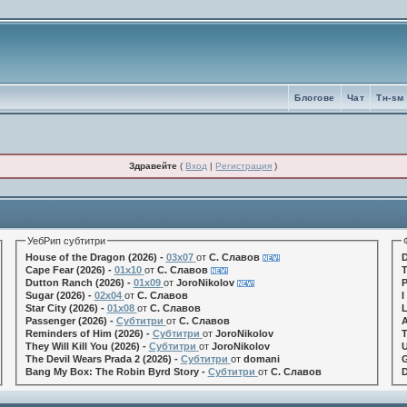
Блогове
Чат
Tн-sм
Здравейте
(
Вход
|
Регистрация
)
УебРип субтитри
House of the Dragon (2026) -
03x07
от
С. Славов
D
Cape Fear (2026) -
01x10
от
С. Славов
T
Dutton Ranch (2026) -
01x09
от
JoroNikolov
P
Sugar (2026) -
02x04
от
С. Славов
I
Star City (2026) -
01x08
от
С. Славов
L
Passenger (2026) -
Субтитри
от
С. Славов
A
Reminders of Him (2026) -
Субтитри
от
JoroNikolov
T
They Will Kill You (2026) -
Субтитри
от
JoroNikolov
U
The Devil Wears Prada 2 (2026) -
Субтитри
от
domani
G
Bang My Box: The Robin Byrd Story -
Субтитри
от
С. Славов
D