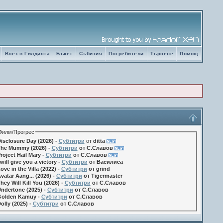
Влез в Гилдията
Бъкет
Събития
Потребители
Търсене
Помощ
Филм/Прогрес
isclosure Day (2026) -
Субтитри
от
ditta
he Mummy (2026) -
Субтитри
от С.Славов
roject Hail Mary -
Субтитри
от С.Славов
 will give you a victory -
Субтитри
от Василиса
ove in the Villa (2022) -
Субтитри
от grind
vatar Aang... (2026) -
Субтитри
от Tigermaster
hey Will Kill You (2026) -
Субтитри
от С.Славов
ndertone (2025) -
Субтитри
от С.Славов
olden Kamuy -
Субтитри
от С.Славов
olly (2025) -
Субтитри
от С.Славов