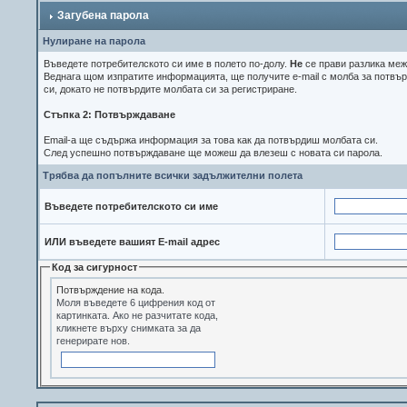
Загубена парола
Нулиране на парола
Въведете потребителското си име в полето по-долу.
Не
се прави разлика меж
Веднага щом изпратите информацията, ще получите e-mail с молба за потвърж
си, докато не потвърдите молбата си за регистриране.
Стъпка 2: Потвърждаване
Email-a ще съдържа информация за това как да потвърдиш молбата си.
След успешно потвърждаване ще можеш да влезеш с новата си парола.
Трябва да попълните всички задължителни полета
Въведете потребителското си име
ИЛИ въведете вашият Е-mail адрес
Код за сигурност
Потвърждение на кода.
Моля въведете 6 цифрения код от
картинката. Ако не разчитате кода,
кликнете върху снимката за да
генерирате нов.