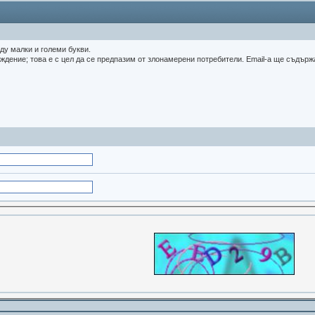
ду малки и големи букви.
дение; това е с цел да се предпазим от злонамерени потребители. Email-a ще съдържа