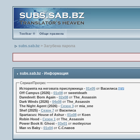
Toolbar ®
Общи правила
subs.sab.bz
> Загубена парола
subs.sab.bz - Информация
Сериал/Прогрес
Историята на неговата прислужница -
01х05
от
Василиса
Off Campus (2026) -
01x08
от
sweetdeath
Daredevil: Born Again -
02x08
от
The_Assassin
Dark Winds (2026) -
04x08
от
The_Assassin
The Night Agent (2026) -
Сезон 3
от
mia_one
Shef (2025) -
Сезон 7
от
Василиса
Spartacus: House of Ashur -
01x08
от
Koen
Robin Hood -
Сезон 1
от
The_Assassin
Power Book II: Ghost -
03x01
от
motleycrue
Man vs Baby -
01x04
от
С.Славов