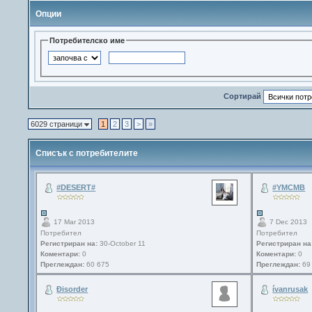
Опции
Потребителско име
Сортирай
6029 страници
1
2
3
>
»
Списък с потребителите
#DESERT#
#YMCMB
17 Mar 2013
7 Dec 2013
Потребител
Потребител
Регистриран на:
30-October 11
Регистриран на
Коментари:
0
Коментари:
0
Преглеждан:
60 675
Преглеждан:
69
Ðisorder
ívanrusak