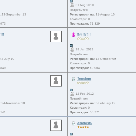
31 Aug 2010
Потребител
:
23-September 13
Регистриран на:
31-August 10
Коментари:
0
 973
Преглеждан:
71 329
!!!
!!@!!@!!
29 Jan 2023
Потребител
:
3-July 10
Регистриран на:
13-October 09
Коментари:
0
 849
Преглеждан:
60 004
'freedom
12 Feb 2012
Потребител
:
24-November 10
Регистриран на:
5-February 12
Коментари:
0
 141
Преглеждан:
58 771
<Radost>