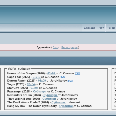
Блогове
Чат
Tн-sм
Здравейте
(
Вход
|
Регистрация
)
УебРип субтитри
House of the Dragon (2026) -
03x07
от
С. Славов
D
Cape Fear (2026) -
01x10
от
С. Славов
T
Dutton Ranch (2026) -
01x09
от
JoroNikolov
P
Sugar (2026) -
02x04
от
С. Славов
I
Star City (2026) -
01x08
от
С. Славов
L
Passenger (2026) -
Субтитри
от
С. Славов
A
Reminders of Him (2026) -
Субтитри
от
JoroNikolov
T
They Will Kill You (2026) -
Субтитри
от
JoroNikolov
U
The Devil Wears Prada 2 (2026) -
Субтитри
от
domani
G
Bang My Box: The Robin Byrd Story -
Субтитри
от
С. Славов
D