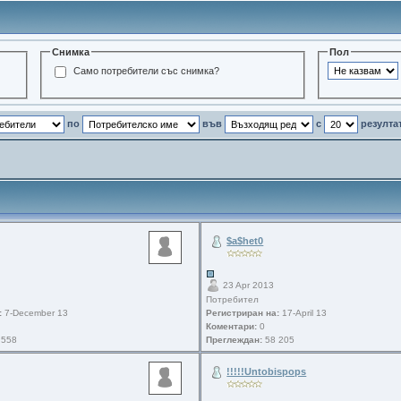
Снимка
Пол
Само потребители със снимка?
по
във
с
резулта
$a$het0
23 Apr 2013
Потребител
:
7-December 13
Регистриран на:
17-April 13
Коментари:
0
 558
Преглеждан:
58 205
!!!!!Untobispops