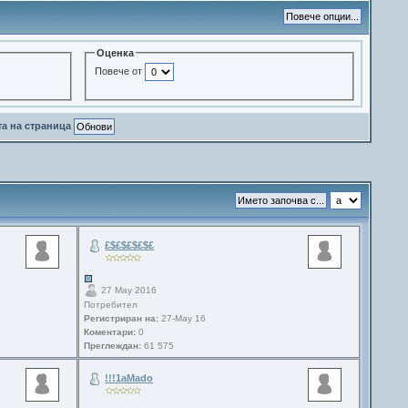
Оценка
Повече от
та на страница
£$£$£$£$£
27 May 2016
Потребител
Регистриран на:
27-May 16
Коментари:
0
Преглеждан:
61 575
!!!1aMado