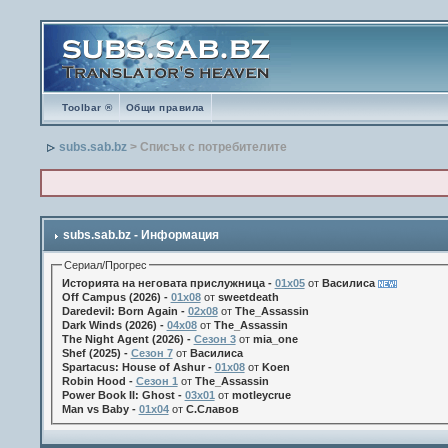
Toolbar ®
Общи правила
subs.sab.bz
> Списък с потребителите
subs.sab.bz - Информация
Сериал/Прогрес
Историята на неговата прислужница -
01х05
от
Василиса
Off Campus (2026) -
01x08
от
sweetdeath
Daredevil: Born Again -
02x08
от
The_Assassin
Dark Winds (2026) -
04x08
от
The_Assassin
The Night Agent (2026) -
Сезон 3
от
mia_one
Shef (2025) -
Сезон 7
от
Василиса
Spartacus: House of Ashur -
01x08
от
Koen
Robin Hood -
Сезон 1
от
The_Assassin
Power Book II: Ghost -
03x01
от
motleycrue
Man vs Baby -
01x04
от
С.Славов