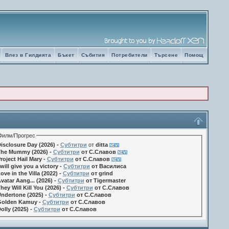
Влез в Гилдията
Бъкет
Събития
Потребители
Търсене
Помощ
Филм/Прогрес
isclosure Day (2026) -
Субтитри
от
ditta
he Mummy (2026) -
Субтитри
от С.Славов
roject Hail Mary -
Субтитри
от С.Славов
 will give you a victory -
Субтитри
от Василиса
ove in the Villa (2022) -
Субтитри
от grind
vatar Aang... (2026) -
Субтитри
от Tigermaster
hey Will Kill You (2026) -
Субтитри
от С.Славов
ndertone (2025) -
Субтитри
от С.Славов
olden Kamuy -
Субтитри
от С.Славов
olly (2025) -
Субтитри
от С.Славов