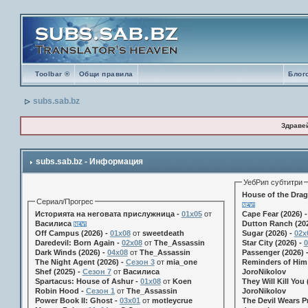
Toolbar ®
Общи правила
Блог
subs.sab.bz
Здраве
subs.sab.bz - Информация
УебРип субтитри
House of the Drag
Сериал/Прогрес
Историята на неговата прислужница -
01х05
от
Cape Fear (2026) 
Василиса
Dutton Ranch (202
Off Campus (2026) -
01x08
от
sweetdeath
Sugar (2026) -
02x
Daredevil: Born Again -
02x08
от
The_Assassin
Star City (2026) -
0
Dark Winds (2026) -
04x08
от
The_Assassin
Passenger (2026) 
The Night Agent (2026) -
Сезон 3
от
mia_one
Reminders of Him 
Shef (2025) -
Сезон 7
от
Василиса
JoroNikolov
Spartacus: House of Ashur -
01x08
от
Koen
They Will Kill You 
Robin Hood -
Сезон 1
от
The_Assassin
JoroNikolov
Power Book II: Ghost -
03x01
от
motleycrue
The Devil Wears Pr