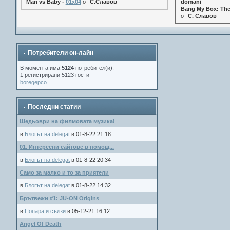
Man vs Baby -
01x04
от
С.Славов
domani
Bang My Box: The
от
С. Славов
Потребители он-лайн
В момента има
5124
потребител(и):
1 регистрирани 5123 гости
boregepco
Последни статии
Шедьоври на филмовата музика!
в
Блогът на delegat
в 01-8-22 21:18
01. Интересни сайтове в помощ...
в
Блогът на delegat
в 01-8-22 20:34
Само за малко и то за приятели
в
Блогът на delegat
в 01-8-22 14:32
Брътвежи #1: JU-ON Origins
в
Попара и сълзи
в 05-12-21 16:12
Angel Of Death