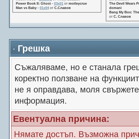
Power Book II: Ghost -
03x01
от
motleycrue
The Devil Wears Pr
Man vs Baby -
01x04
от
С.Славов
domani
Bang My Box: The
от
С. Славов
Грешка
Съжалявамe, но е станала гре
коректно ползване на функции
не я оправдава, моля свържете
информация.
Евентуална причина:
Нямате достъп. Възможна прич