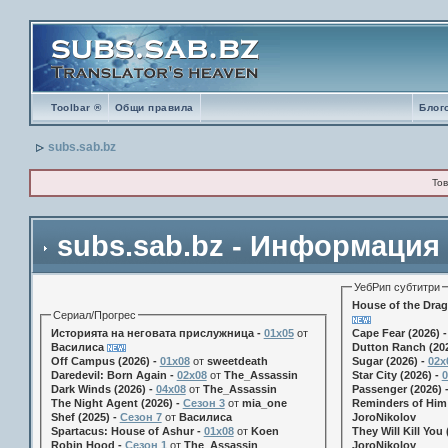
Toolbar ®
Общи правила
Блог
subs.sab.bz
Тов
subs.sab.bz - Информация
УебРип субтитри
House of the Drag
Сериал/Прогрес
Историята на неговата прислужница -
01х05
от
Cape Fear (2026) 
Василиса
Dutton Ranch (202
Off Campus (2026) -
01x08
от
sweetdeath
Sugar (2026) -
02x
Daredevil: Born Again -
02x08
от
The_Assassin
Star City (2026) -
0
Dark Winds (2026) -
04x08
от
The_Assassin
Passenger (2026) 
The Night Agent (2026) -
Сезон 3
от
mia_one
Reminders of Him 
Shef (2025) -
Сезон 7
от
Василиса
JoroNikolov
Spartacus: House of Ashur -
01x08
от
Koen
They Will Kill You 
Robin Hood -
Сезон 1
от
The_Assassin
JoroNikolov