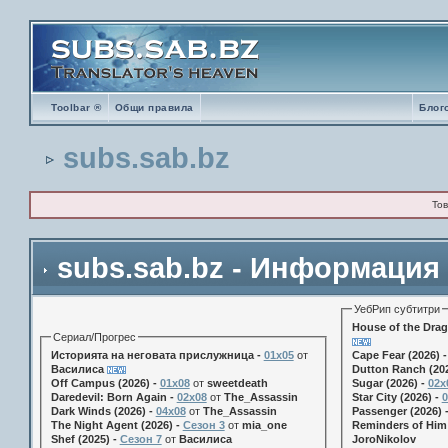
Toolbar ®
Общи правила
Блог
subs.sab.bz
Тов
subs.sab.bz - Информация
УебРип субтитри
House of the Drag
Сериал/Прогрес
Историята на неговата прислужница -
01х05
от
Cape Fear (2026) 
Василиса
Dutton Ranch (202
Off Campus (2026) -
01x08
от
sweetdeath
Sugar (2026) -
02x
Daredevil: Born Again -
02x08
от
The_Assassin
Star City (2026) -
0
Dark Winds (2026) -
04x08
от
The_Assassin
Passenger (2026) 
The Night Agent (2026) -
Сезон 3
от
mia_one
Reminders of Him 
Shef (2025) -
Сезон 7
от
Василиса
JoroNikolov