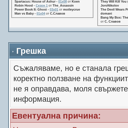
Spartacus: House of Ashur -
01x08
от
Koen
They Will Kill You 
Robin Hood -
Сезон 1
от
The_Assassin
JoroNikolov
Power Book II: Ghost -
03x01
от
motleycrue
The Devil Wears Pr
Man vs Baby -
01x04
от
С.Славов
domani
Bang My Box: The
от
С. Славов
Грешка
Съжалявамe, но е станала гре
коректно ползване на функции
не я оправдава, моля свържете
информация.
Евентуална причина: