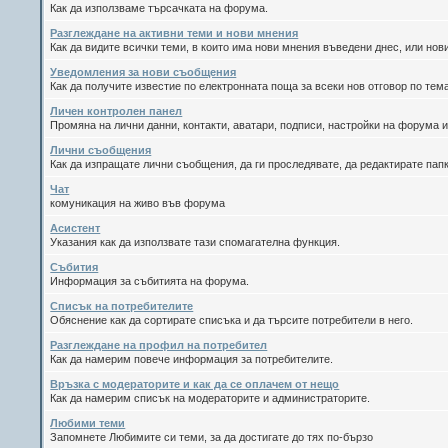
Как да използваме търсачката на форума.
Разглеждане на активни теми и нови мнения
Как да видите всички теми, в които има нови мнения въведени днес, или но
Уведомления за нови съобщения
Как да получите известие по електронната поща за всеки нов отговор по тема
Личен контролен панел
Промяна на лични данни, контакти, аватари, подписи, настройки на форума и
Лични съобщения
Как да изпращате лични съобщения, да ги проследявате, да редактирате пап
Чат
комуникация на живо във форума
Асистент
Указания как да използвате тази спомагателна функция.
Събития
Информация за събитията на форума.
Списък на потребителите
Обяснение как да сортирате списъка и да търсите потребители в него.
Разглеждане на профил на потребител
Как да намерим повече информация за потребителите.
Връзка с модераторите и как да се оплачем от нещо
Как да намерим списък на модераторите и администраторите.
Любими теми
Запомнете Любимите си теми, за да достигате до тях по-бързо