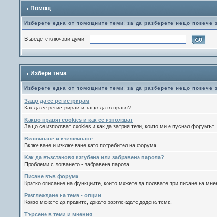
Помощ
Изберете една от помощните теми, за да разберете нещо повече 
Въведете ключови думи
Избери тема
Изберете една от помощните теми, за да разберете нещо повече 
Защо да се регистрирам
Как да се регистрирам и защо да го правя?
Kакво правят cookies и как се използват
Защо се използват cookies и как да затрия тези, които ми е пуснал форумът.
Включване и изключване
Включване и изключване като потребител на форума.
Kак да възстановя изгубена или забравена парола?
Проблеми с логването - забравена парола.
Писане във форума
Кратко описание на функциите, които можете да ползвате при писане на мн
Разглеждане на тема - опции
Какво можете да правите, докато разглеждате дадена тема.
Търсене в теми и мнения