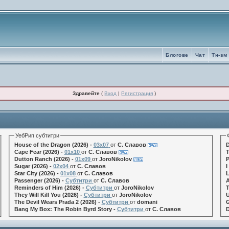
Блогове
Чат
Tн-sм
Здравейте
(
Вход
|
Регистрация
)
УебРип субтитри
House of the Dragon (2026) -
03x07
от
С. Славов
D
Cape Fear (2026) -
01x10
от
С. Славов
T
Dutton Ranch (2026) -
01x09
от
JoroNikolov
P
Sugar (2026) -
02x04
от
С. Славов
I
Star City (2026) -
01x08
от
С. Славов
L
Passenger (2026) -
Субтитри
от
С. Славов
A
Reminders of Him (2026) -
Субтитри
от
JoroNikolov
T
They Will Kill You (2026) -
Субтитри
от
JoroNikolov
U
The Devil Wears Prada 2 (2026) -
Субтитри
от
domani
G
Bang My Box: The Robin Byrd Story -
Субтитри
от
С. Славов
D