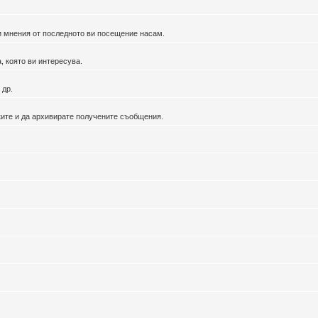
ви мнения от последното ви посещение насам.
, която ви интересува.
 др.
ките и да архивирате получените съобщения.