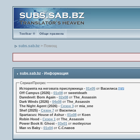
Toolbar ®
Общи правила
subs.sab.bz
> Помощ
subs.sab.bz - Информация
Сериал/Прогрес
Историята на неговата прислужница -
01х05
от
Василиса
Off Campus (2026) -
01x08
от
sweetdeath
Daredevil: Born Again -
02x08
от
The_Assassin
Dark Winds (2026) -
04x08
от
The_Assassin
The Night Agent (2026) -
Сезон 3
от
mia_one
Shef (2025) -
Сезон 7
от
Василиса
Spartacus: House of Ashur -
01x08
от
Koen
Robin Hood -
Сезон 1
от
The_Assassin
Power Book II: Ghost -
03x01
от
motleycrue
Man vs Baby -
01x04
от
С.Славов