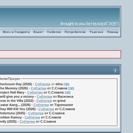
Влез в Гилдията
Бъкет
Събития
Потребители
Търсене
Помощ
Филм/Прогрес
isclosure Day (2026) -
Субтитри
от
ditta
he Mummy (2026) -
Субтитри
от С.Славов
roject Hail Mary -
Субтитри
от С.Славов
 will give you a victory -
Субтитри
от Василиса
ove in the Villa (2022) -
Субтитри
от grind
vatar Aang... (2026) -
Субтитри
от Tigermaster
hey Will Kill You (2026) -
Субтитри
от С.Славов
ndertone (2025) -
Субтитри
от С.Славов
olden Kamuy -
Субтитри
от С.Славов
olly (2025) -
Субтитри
от С.Славов