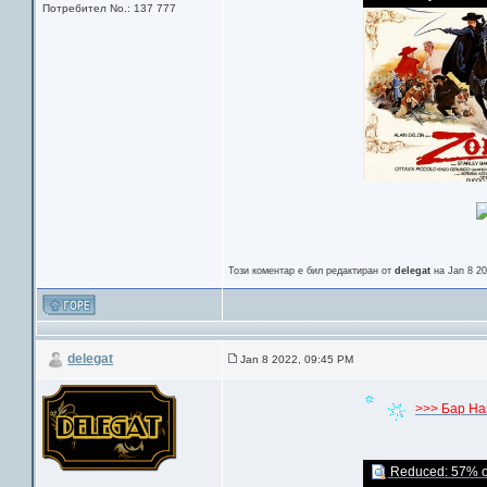
Потребител No.: 137 777
Този коментар е бил редактиран от
delegat
на Jan 8 2
delegat
Jan 8 2022, 09:45 PM
>>> Бар На
Reduced: 57% of 