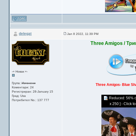
delegat
Jan 8 2022, 11:39 PM
Three Amigos / Три
-= Новак =-
Група:
Изгонени
Three Amigos- Blue S
Коментари: 24
Регистриран: 28-January 15
Град: Usa
Reduced: 56% of 
Потребител No.: 137 777
x 250 ] - Click t