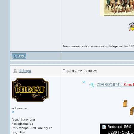
Този коментар е бил редактиран от
delegat
на Jan 8 2
delegat
Jan 8 2022, 09:30 PM
ZORRO(1974) -
Zorro 
-= Новак =-
Група:
Изгонени
Коментари: 24
Reduced: 56% of 
Регистриран: 28-January 15
Град: Usa
x 286 ] - Click t