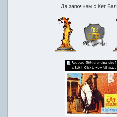
Да започнем с Кет Балу
Reduced: 56% of original size [
x 310 ] - Click to view full image