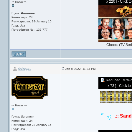
x 220 ] - Click t
-= Новак =-
Група:
Изгонени
Коментари: 24
Регистриран: 28-January 15
Град: Usa
Потребител No.: 137 777
Cheers (TV Ser
delegat
Jan 8 2022, 11:33 PM
Reduced: 70% of 
x 73 ] - Click t
-= Новак =-
.:: Sand
Група:
Изгонени
Коментари: 24
Регистриран: 28-January 15
Град: Usa