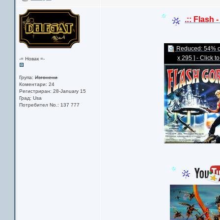
.:: Flash 
Reduced: 54% of 
x 295 ] - Click t
-= Новак =-
Група:
Изгонени
Коментари: 24
Регистриран: 28-January 15
Град: Usa
Потребител No.: 137 777