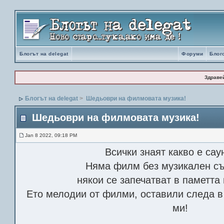
Блогът на delegat
Форуми
Блог
Здраве
Блогът на delegat
>
Шедьоври на филмовата музика!
Шедьоври на филмовата музика!
Jan 8 2022, 09:18 PM
Всички знаят какво е сау
Няма филм без музикален съ
някои се запечатват в паметта 
Ето мелодии от филми, оставили следа в
ми!