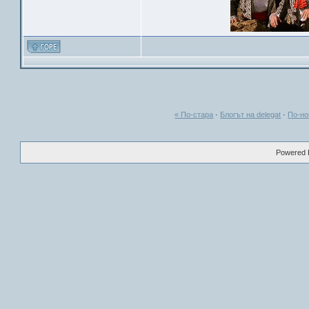
« По-стара
·
Блогът на delegat
·
По-но
Powered B