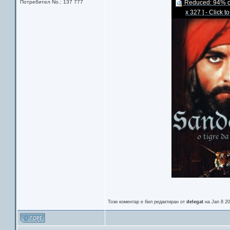
Потребител No.: 137 777
Reduced: 94% of 
x 327 ] - Click t
Този коментар е бил редактиран от
delegat
на Jan 8 20