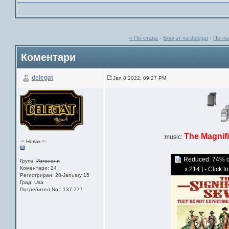
« По-стара
·
Блогът на delegat
·
По-но
Коментари
delegat
Jan 8 2022, 09:27 PM
The Magnif
:music:
-= Новак =-
Reduced: 74% of 
Група:
Изгонени
Коментари: 24
x 214 ] - Click t
Регистриран: 28-January 15
Град: Usa
Потребител No.: 137 777