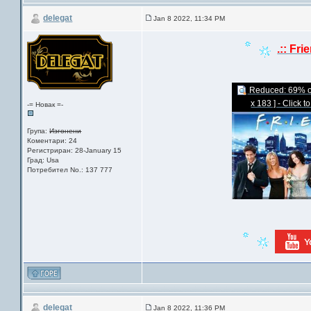
delegat
Jan 8 2022, 11:34 PM
.:: Fri
Reduced: 69% of 
x 183 ] - Click t
-= Новак =-
Група:
Изгонени
Коментари: 24
Регистриран: 28-January 15
Град: Usa
Потребител No.: 137 777
delegat
Jan 8 2022, 11:36 PM