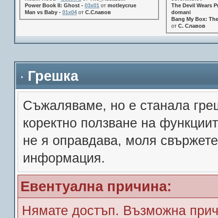
Power Book II: Ghost -
03x01
от
motleycrue
The Devil Wears Pr
Man vs Baby -
01x04
от
С.Славов
domani
Bang My Box: The
от
С. Славов
Грешка
Съжалявамe, но е станала гре
коректно ползване на функции
не я оправдава, моля свържете
информация.
Евентуална причина:
Нямате достъп. Възможна прич