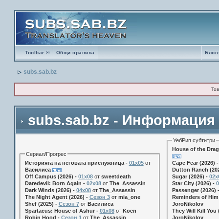
Toolbar ®
Общи правила
Блог
subs.sab.bz
Тов
subs.sab.bz - Информация
УебРип субтитри
House of the Drag
Сериал/Прогрес
Историята на неговата прислужница -
01х05
от
Cape Fear (2026) 
Василиса
Dutton Ranch (202
Off Campus (2026) -
01x08
от
sweetdeath
Sugar (2026) -
02x
Daredevil: Born Again -
02x08
от
The_Assassin
Star City (2026) -
0
Dark Winds (2026) -
04x08
от
The_Assassin
Passenger (2026) 
The Night Agent (2026) -
Сезон 3
от
mia_one
Reminders of Him 
Shef (2025) -
Сезон 7
от
Василиса
JoroNikolov
Spartacus: House of Ashur -
01x08
от
Koen
They Will Kill You 
Robin Hood -
Сезон 1
от
The_Assassin
JoroNikolov