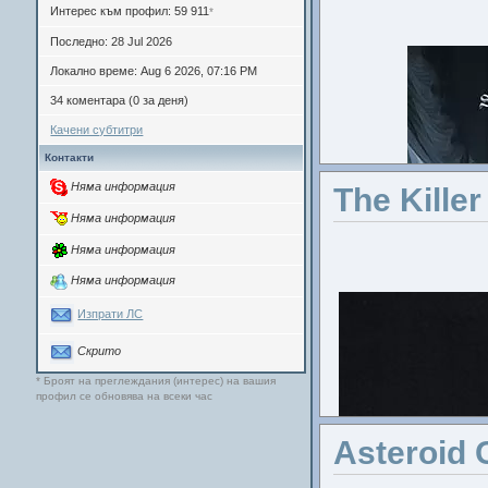
Интерес към профил: 59 911
*
Резюме
: 
Последно: 28 Jul 2026
пр
Локално време: Aug 6 2026, 07:16 PM
Изправени
34 коментара (0 за деня)
Качени субтитри
пълно раз
Контакти
наст
Няма информация
The Killer
Дело на 
Няма информация
по сцена
Няма информация
Няма информация
Денят н
Изпрати ЛС
очаквани 
Скрито
редица
* Броят на преглеждания (интерес) на вашия
Филмът
профил се обновява на всеки час
фантасти
Asteroid C
едно 