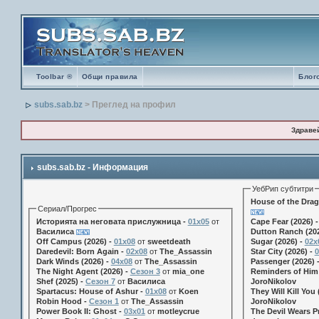
Toolbar ®
Общи правила
Блог
subs.sab.bz
> Преглед на профил
Здраве
subs.sab.bz - Информация
УебРип субтитри
House of the Drag
Сериал/Прогрес
Историята на неговата прислужница -
01х05
от
Cape Fear (2026) 
Василиса
Dutton Ranch (202
Off Campus (2026) -
01x08
от
sweetdeath
Sugar (2026) -
02x
Daredevil: Born Again -
02x08
от
The_Assassin
Star City (2026) -
0
Dark Winds (2026) -
04x08
от
The_Assassin
Passenger (2026) 
The Night Agent (2026) -
Сезон 3
от
mia_one
Reminders of Him 
Shef (2025) -
Сезон 7
от
Василиса
JoroNikolov
Spartacus: House of Ashur -
01x08
от
Koen
They Will Kill You 
Robin Hood -
Сезон 1
от
The_Assassin
JoroNikolov
Power Book II: Ghost -
03x01
от
motleycrue
The Devil Wears Pr