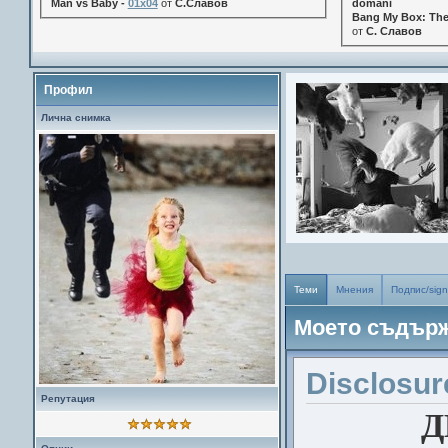
Man vs Baby -
01x04
от
С.Славов
domani
Bang My Box: The
от
С. Славов
Профил
Лична снимка
Теми
Мнения
Подпис/sign
Моето съдър
Disclosur
Репутация
Д