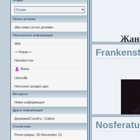
Опции
Опции
Лично резюме
ditta няма лично резюме.
Персонална информация
Жан
ditta
Frankenst
-= Новак =-
Неизвестни
Жена
Libreville
Непознат рожден ден
Актьори
:
Интереси
Няма информация
Друга информация
Държава/Country:: Gabon
Nosferatu
Статистики
Регистриран: 30-November 21