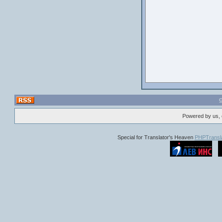
Жанр
Powered by us, 
Special for Translator's Heaven
PHPTransla
Ак
Жан