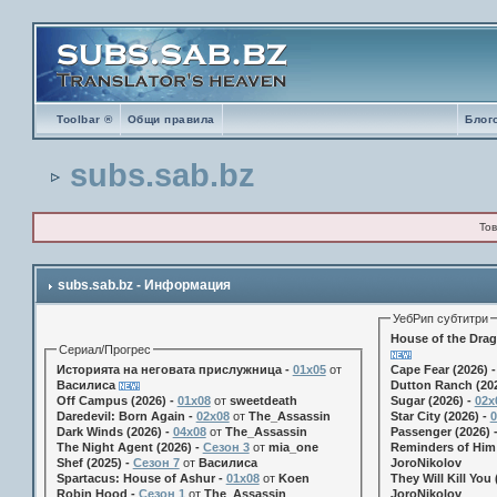
Toolbar ®
Общи правила
Блог
subs.sab.bz
Тов
subs.sab.bz - Информация
УебРип субтитри
House of the Drag
Сериал/Прогрес
Историята на неговата прислужница -
01х05
от
Cape Fear (2026) 
Василиса
Dutton Ranch (202
Off Campus (2026) -
01x08
от
sweetdeath
Sugar (2026) -
02x
Daredevil: Born Again -
02x08
от
The_Assassin
Star City (2026) -
0
Dark Winds (2026) -
04x08
от
The_Assassin
Passenger (2026) 
The Night Agent (2026) -
Сезон 3
от
mia_one
Reminders of Him 
Shef (2025) -
Сезон 7
от
Василиса
JoroNikolov
Spartacus: House of Ashur -
01x08
от
Koen
They Will Kill You 
Robin Hood -
Сезон 1
от
The_Assassin
JoroNikolov