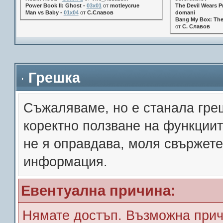
Power Book II: Ghost -
03x01
от
motleycrue
The Devil Wears Pr
Man vs Baby -
01x04
от
С.Славов
domani
Bang My Box: The
от
С. Славов
Грешка
Съжалявамe, но е станала гре
коректно ползване на функции
не я оправдава, моля свържете
информация.
Евентуална причина:
Нямате достъп. Възможна прич