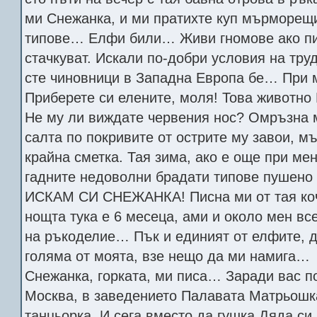
ми Снежанка, и ми пратихте куп мърморещ
типове… Елфи били… Живи гномове ако пи
стачкуват. Искали по-добри условия на труд
сте чиновници в Западна Европа бе… При 
Приберете си елените, моля! Това животно
Не му ли виждате червения нос? Омръзна 
салта по покривите от острите му завои, м
крайна сметка. Тая зима, ако е още при ме
гадните недоволни брадати типове пушено
ИСКАМ СИ СНЕЖАНКА! Писна ми от тая коч 
нощта тука е 6 месеца, ами и около мен вс
на ръкоделие… Пък и единият от елфите, д
голяма от моята, взе нещо да ми намига…
Снежанка, горката, ми писа… Заради вас 
Москва, в заведението Палавата Матрьошка
танцьорка. И сега вместо да гушка Дяда си