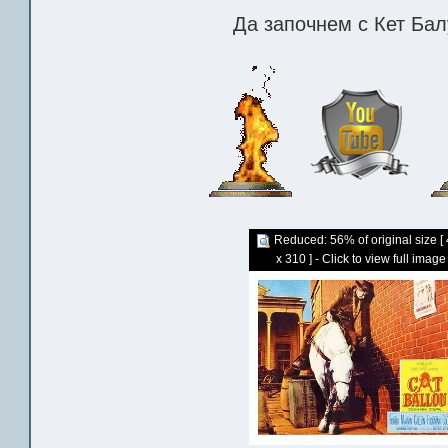
Да започнем с Кет Балу
Reduced: 56% of original size [
x 310 ] - Click to view full image