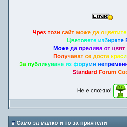
Ч
р
е
з
т
о
з
и
с
а
йт
м
о
ж
е
д
а
о
ц
в
е
т
и
т
е
Ц
в
е
т
о
в
е
т
е
и
з
б
и
р
а
т
е
М
о
ж
е
д
а
п
р
е
л
и
в
а
о
т
ц
в
я
т
П
о
л
у
ч
а
в
а
т
с
е
д
о
с
т
а
к
р
а
с
и
З
а
п
у
б
л
и
к
у
в
а
н
е
и
з
ф
о
р
у
м
и
н
е
п
р
е
м
е
н
S
t
a
n
d
a
r
d
F
o
r
u
m
C
o
Не е сложно!
Само за малко и то за приятели