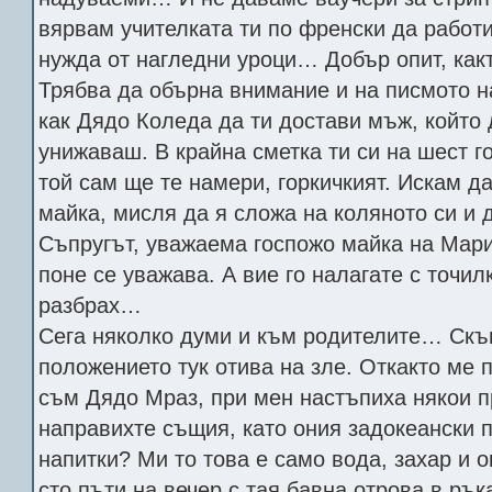
вярвам учителката ти по френски да работи
нужда от нагледни уроци… Добър опит, какт
Трябва да обърна внимание и на писмото 
как Дядо Коледа да ти достави мъж, който
унижаваш. В крайна сметка ти си на шест г
той сам ще те намери, горкичкият. Искам да
майка, мисля да я сложа на коляното си и 
Съпругът, уважаема госпожо майка на Марий
поне се уважава. А вие го налагате с точил
разбрах…
Сега няколко думи и към родителите… Скъп
положението тук отива на зле. Откакто ме 
съм Дядо Мраз, при мен настъпиха някои 
направихте същия, като ония задокеански 
напитки? Ми то това е само вода, захар и о
сто пъти на вечер с тая бавна отрова в ръ