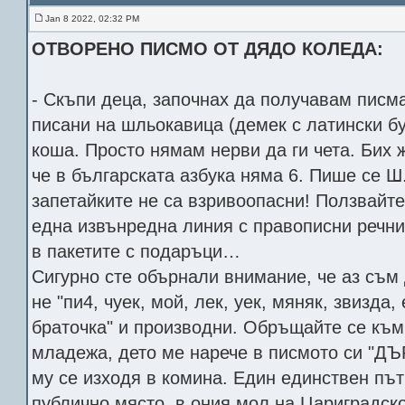
Jan 8 2022, 02:32 PM
ОТВОРЕНО ПИСМО ОТ ДЯДО КОЛЕДА:
- Скъпи деца, започнах да получавам писмат
писани на шльокавица (демек с латински бу
коша. Просто нямам нерви да ги чета. Бих
че в българската азбука няма 6. Пише се Ш
запетайките не са взривоопасни! Ползвайте
една извънредна линия с правописни речни
в пакетите с подаръци…
Сигурно сте обърнали внимание, че аз съм
не "пи4, чуек, мой, лек, уек, мяняк, звизда,
браточка" и производни. Обръщайте се към
младежа, дето ме нарече в писмото си "Д
му се изходя в комина. Един единствен път
публично място, в ония мол на Цариградско