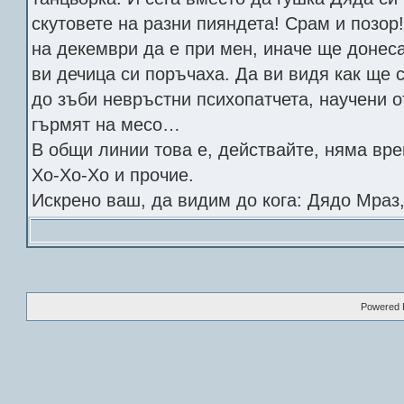
скутовете на разни пияндета! Срам и позор
на декември да е при мен, иначе ще доне
ви дечица си поръчаха. Да ви видя как ще 
до зъби невръстни психопатчета, научени о
гърмят на месо…
В общи линии това е, действайте, няма вре
Хо-Хо-Хо и прочие.
Искрено ваш, да видим до кога: Дядо Мраз
Powered B