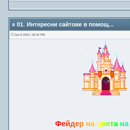
01. Интересни сайтове в помощ...
Jan 8 2022, 08:34 PM
Ф
е
й
д
е
р
н
а
ц
в
е
т
а
н
а