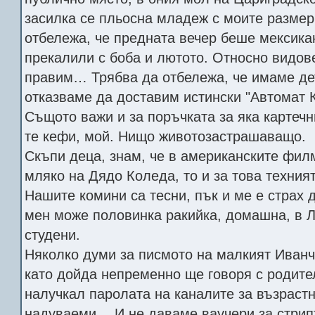
засилка се пльосна младеж с моите размер
отбележа, че предната вечер беше мексика
прекалили с боба и лютото. Относно видов
правим… Трябва да отбележа, че имаме дет
отказваме да доставим истински "Автомат 
Същото важи и за поръчката за яка картечн
те кефи, мой. Нищо животозастрашаващо.
Скъпи деца, знам, че в американските фил
мляко на Дядо Коледа, то и за това техния
Нашите комини са тесни, пък и ме е страх
мен може половинка ракийка, домашна, в 
студени.
Няколко думи за писмото на малкият Иванч
като дойда непременно ще говоря с родител
налучкал паролата на каналите за възрастн
надуваеми… И не даваме ваучери за стрипт