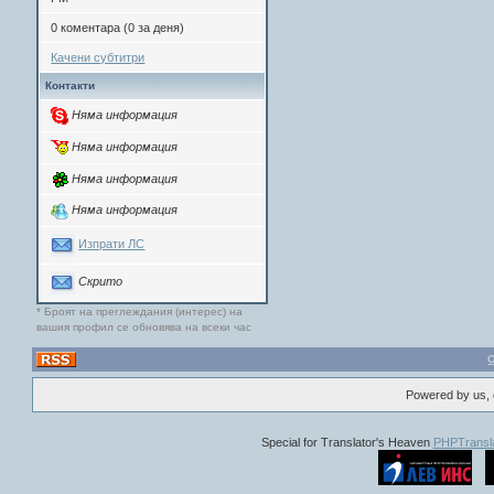
0 коментара (0 за деня)
Качени субтитри
Контакти
Няма информация
Няма информация
Няма информация
Няма информация
Изпрати ЛС
Скрито
* Броят на преглеждания (интерес) на
вашия профил се обновява на всеки час
Powered by us, 
Special for Translator's Heaven
PHPTransla