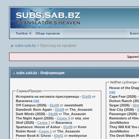
Toolbar ®
Общи правила
Блог
subs.sab.bz
> Преглед на профил
Здраве
subs.sab.bz - Информация
УебРип субтитри
House of the Drag
Сериал/Прогрес
Историята на неговата прислужница -
01х05
от
Cape Fear (2026) 
Василиса
Dutton Ranch (202
Off Campus (2026) -
01x08
от
sweetdeath
Sugar (2026) -
02x
Daredevil: Born Again -
02x08
от
The_Assassin
Star City (2026) -
0
Dark Winds (2026) -
04x08
от
The_Assassin
Passenger (2026) 
The Night Agent (2026) -
Сезон 3
от
mia_one
Reminders of Him 
Shef (2025) -
Сезон 7
от
Василиса
JoroNikolov
Spartacus: House of Ashur -
01x08
от
Koen
They Will Kill You 
Robin Hood -
Сезон 1
от
The_Assassin
JoroNikolov
Power Book II: Ghost -
03x01
от
motleycrue
The Devil Wears Pr