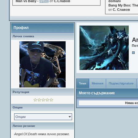
Man vs Baby -
01x04
от
С.Славов
domani
Bang My Box: The
от
С. Славов
Профил
Лична снимка
A
Пот
Теми
Мнения
Подпис/signature
Репутация
Моето съдържание
Няма к
Опции
Опции
Лично резюме
Angel.Of.Death няма лично резюме.