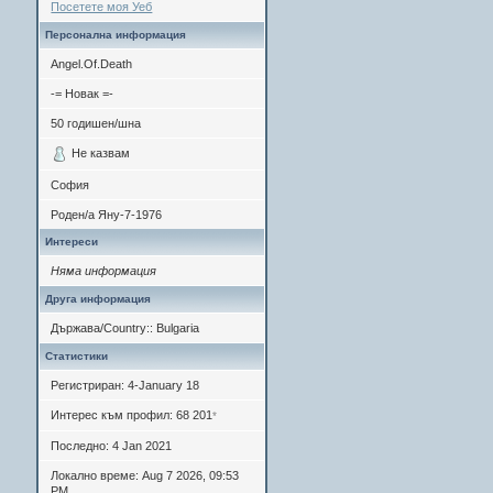
Посетете моя Уеб
Персонална информация
Angel.Of.Death
-= Новак =-
50
годишен/шна
Не казвам
София
Роден/а
Яну-7-1976
Интереси
Няма информация
Друга информация
Държава/Country:: Bulgaria
Статистики
Регистриран: 4-January 18
Интерес към профил: 68 201
*
Последно: 4 Jan 2021
Локално време: Aug 7 2026, 09:53
PM