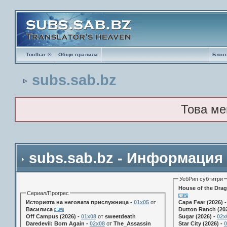
Toolbar ®
Общи правила
Блог
subs.sab.bz
Това ме
subs.sab.bz - Информация
УебРип субтитри
House of the Drag
Сериал/Прогрес
Историята на неговата прислужница -
01х05
от
Cape Fear (2026) 
Василиса
Dutton Ranch (202
Off Campus (2026) -
01x08
от
sweetdeath
Sugar (2026) -
02x
Daredevil: Born Again -
02x08
от
The_Assassin
Star City (2026) -
0