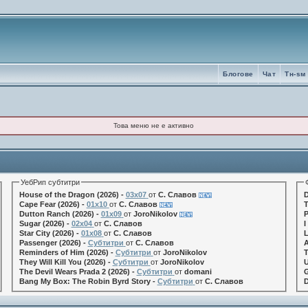
Блогове
Чат
Tн-sм
Това меню не е активно
УебРип субтитри
House of the Dragon (2026) -
03x07
от
С. Славов
D
Cape Fear (2026) -
01x10
от
С. Славов
T
Dutton Ranch (2026) -
01x09
от
JoroNikolov
P
Sugar (2026) -
02x04
от
С. Славов
I
Star City (2026) -
01x08
от
С. Славов
L
Passenger (2026) -
Субтитри
от
С. Славов
A
Reminders of Him (2026) -
Субтитри
от
JoroNikolov
T
They Will Kill You (2026) -
Субтитри
от
JoroNikolov
U
The Devil Wears Prada 2 (2026) -
Субтитри
от
domani
G
Bang My Box: The Robin Byrd Story -
Субтитри
от
С. Славов
D