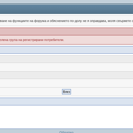
зване на функциите на форума и обяснението по-долу не я оправдава, моля свържете
лена група на регистрирани потребители.
Обратно