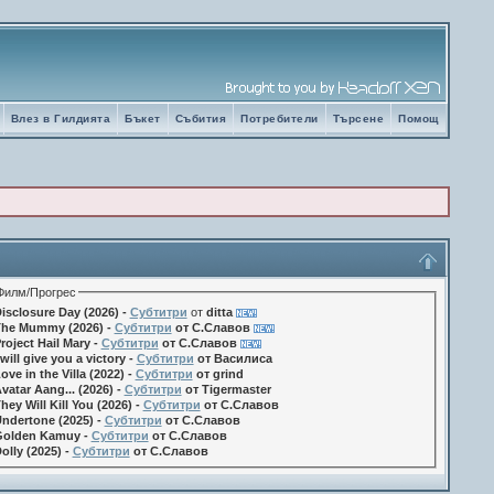
Влез в Гилдията
Бъкет
Събития
Потребители
Търсене
Помощ
Филм/Прогрес
isclosure Day (2026) -
Субтитри
от
ditta
he Mummy (2026) -
Субтитри
от С.Славов
roject Hail Mary -
Субтитри
от С.Славов
 will give you a victory -
Субтитри
от Василиса
ove in the Villa (2022) -
Субтитри
от grind
vatar Aang... (2026) -
Субтитри
от Tigermaster
hey Will Kill You (2026) -
Субтитри
от С.Славов
ndertone (2025) -
Субтитри
от С.Славов
olden Kamuy -
Субтитри
от С.Славов
olly (2025) -
Субтитри
от С.Славов