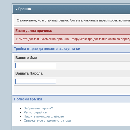
Грешка
Съжалявамe, но е станала грешка. Ако е възникнала въпреки коректно пол
Евентуална причина:
Нямате достъп. Възможна причина - форум/екстра достъпна само за опреде
Трябва първо да влезете в акаунта си
Вашето Име
Вашата Парола
Полезни връзки
Забравена парола?
Регистрирай се
Нашите помощни файлове
Свържете се с администратора