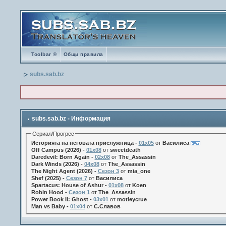
Toolbar ®
Общи правила
subs.sab.bz
subs.sab.bz - Информация
Сериал/Прогрес
Историята на неговата прислужница -
01х05
от
Василиса
Off Campus (2026) -
01x08
от
sweetdeath
Daredevil: Born Again -
02x08
от
The_Assassin
Dark Winds (2026) -
04x08
от
The_Assassin
The Night Agent (2026) -
Сезон 3
от
mia_one
Shef (2025) -
Сезон 7
от
Василиса
Spartacus: House of Ashur -
01x08
от
Koen
Robin Hood -
Сезон 1
от
The_Assassin
Power Book II: Ghost -
03x01
от
motleycrue
Man vs Baby -
01x04
от
С.Славов