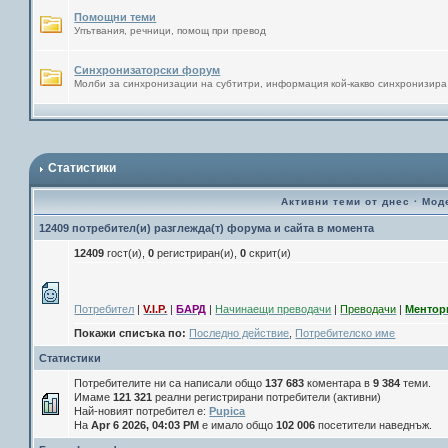
Помощни теми
Упътвания, речници, помощ при превод
Синхронизаторски форум
Молби за синхронизации на субтитри, информация кой-какво синхронизира
Статистики
Активни теми от днес
·
Мод
12409 потребител(и) разглежда(т) форума и сайта в момента
12409
гост(и),
0
регистриран(и),
0
скрит(и)
Потребител
|
V.I.P.
|
БАРД
|
Начинаещи преводачи
|
Преводачи
|
Ментор
Покажи списъка по:
Последно действие
,
Потребителско име
Статистики
Потребителите ни са написали общо
137 683
коментара в
9 384
теми.
Имаме
121 321
реални регистрирани потребители (активни)
Най-новият потребител е:
Pupica
На
Apr 6 2026, 04:03 PM
е имало общо
102 006
посетители наведнъж.