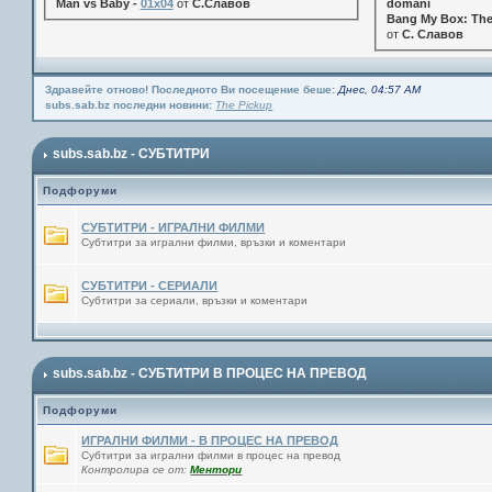
Man vs Baby -
01x04
от
С.Славов
domani
Bang My Box: The
от
С. Славов
Здравейте отново! Последното Ви посещение беше:
Днес, 04:57 AM
subs.sab.bz последни новини:
The Pickup
subs.sab.bz - СУБТИТРИ
Подфоруми
СУБТИТРИ - ИГРАЛНИ ФИЛМИ
Субтитри за игрални филми, връзки и коментари
СУБТИТРИ - СЕРИАЛИ
Субтитри за сериали, връзки и коментари
subs.sab.bz - СУБТИТРИ В ПРОЦЕС НА ПРЕВОД
Подфоруми
ИГРАЛНИ ФИЛМИ - В ПРОЦЕС НА ПРЕВОД
Субтитри за игрални филми в процес на превод
Контролира се от:
Ментори