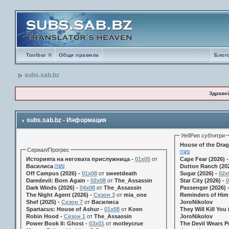
Toolbar ®
Общи правила
Блог
subs.sab.bz
Здраве
subs.sab.bz - Информация
УебРип субтитри
House of the Drag
Сериал/Прогрес
Историята на неговата прислужница -
01х05
от
Cape Fear (2026) 
Василиса
Dutton Ranch (202
Off Campus (2026) -
01x08
от
sweetdeath
Sugar (2026) -
02x
Daredevil: Born Again -
02x08
от
The_Assassin
Star City (2026) -
0
Dark Winds (2026) -
04x08
от
The_Assassin
Passenger (2026) 
The Night Agent (2026) -
Сезон 3
от
mia_one
Reminders of Him 
Shef (2025) -
Сезон 7
от
Василиса
JoroNikolov
Spartacus: House of Ashur -
01x08
от
Koen
They Will Kill You 
Robin Hood -
Сезон 1
от
The_Assassin
JoroNikolov
Power Book II: Ghost -
03x01
от
motleycrue
The Devil Wears Pr