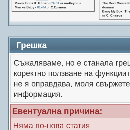
Power Book II: Ghost -
03x01
от
motleycrue
The Devil Wears Pr
Man vs Baby -
01x04
от
С.Славов
domani
Bang My Box: The
от
С. Славов
Грешка
Съжалявамe, но е станала гре
коректно ползване на функции
не я оправдава, моля свържете
информация.
Евентуална причина:
Няма по-нова статия