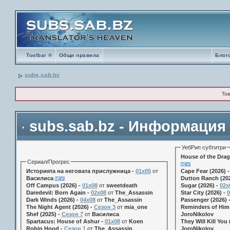
Toolbar ®
Общи правила
Блог
subs.sab.bz
Тов
subs.sab.bz - Информация
УебРип субтитри
House of the Drag
Сериал/Прогрес
Историята на неговата прислужница -
01х05
от
Cape Fear (2026) 
Василиса
Dutton Ranch (202
Off Campus (2026) -
01x08
от
sweetdeath
Sugar (2026) -
02x
Daredevil: Born Again -
02x08
от
The_Assassin
Star City (2026) -
0
Dark Winds (2026) -
04x08
от
The_Assassin
Passenger (2026) 
The Night Agent (2026) -
Сезон 3
от
mia_one
Reminders of Him 
Shef (2025) -
Сезон 7
от
Василиса
JoroNikolov
Spartacus: House of Ashur -
01x08
от
Koen
They Will Kill You 
Robin Hood -
Сезон 1
от
The_Assassin
JoroNikolov