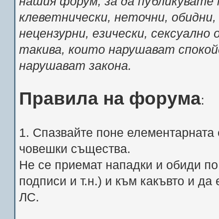
нашия форум, за да публикувате 
клеветнически, неточни, обидни,
нецензурни, езически, сексуално
такива, които нарушават спокой
нарушават закона.
Правила на форума
:
1. Спазвайте поне елементарната 
човешки същества.
Не се приемат нападки и обиди по 
подписи и т.н.) и към какъвто и д
ЛС.