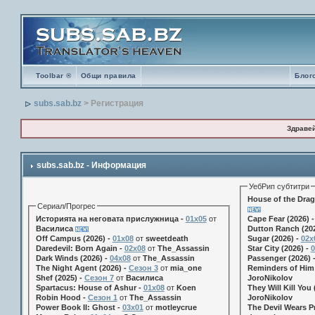
Toolbar ®
Общи правила
Блог
subs.sab.bz
> Регистрация
Здраве
subs.sab.bz - Информация
УебРип субтитри
House of the Drag
Сериал/Прогрес
Историята на неговата прислужница -
01х05
от
Cape Fear (2026) 
Василиса
Dutton Ranch (202
Off Campus (2026) -
01x08
от
sweetdeath
Sugar (2026) -
02x
Daredevil: Born Again -
02x08
от
The_Assassin
Star City (2026) -
0
Dark Winds (2026) -
04x08
от
The_Assassin
Passenger (2026) 
The Night Agent (2026) -
Сезон 3
от
mia_one
Reminders of Him 
Shef (2025) -
Сезон 7
от
Василиса
JoroNikolov
Spartacus: House of Ashur -
01x08
от
Koen
They Will Kill You 
Robin Hood -
Сезон 1
от
The_Assassin
JoroNikolov
Power Book II: Ghost -
03x01
от
motleycrue
The Devil Wears Pr