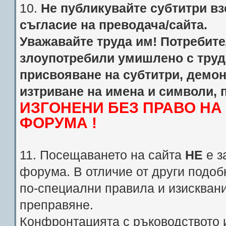
10.
Не публикувайте субтитри взе
съгласие на преводача/сайта.
Уважавайте труда им! Потребител
злоупотребили умишлено с труд
присвояване на субтитри, демо
изтриване на имена и символи, 
ИЗГОНЕНИ БЕЗ ПРАВО Н
ФОРУМА !
11. Посещаването на сайта
НЕ
е з
форума. В отличие от други подоб
по-специални правила и изискван
преправяне.
Конфронтацията с ръководството 