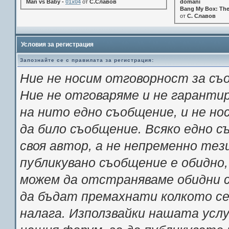
Man vs Baby -
01x04
от
С.Славов
domani
Bang My Box: The
от
С. Славов
Условия за регистрация
Запознайте се с правилата за регистрация:
Ние не носим отговорност за съ
Ние не отговаряме и не гарант
на нито едно съобщение, и не н
да било съобщение. Всяко едно 
своя автор, а не непременно тез
публикувано съобщение е обидно,
можем да отстраняваме обидни с
да бъдат премахнати колкото се 
налага. Използвайки нашата услу