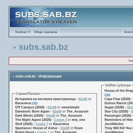
Toolbar ®
Общи правила
Блог
subs.sab.bz
Тов
subs.sab.bz - Информация
УебРип субтитри
House of the Drag
Сериал/Прогрес
Историята на неговата прислужница -
01х05
от
Cape Fear (2026) 
Василиса
Dutton Ranch (202
Off Campus (2026) -
01x08
от
sweetdeath
Sugar (2026) -
02x
Daredevil: Born Again -
02x08
от
The_Assassin
Star City (2026) -
0
Dark Winds (2026) -
04x08
от
The_Assassin
Passenger (2026) 
The Night Agent (2026) -
Сезон 3
от
mia_one
Reminders of Him 
Shef (2025) -
Сезон 7
от
Василиса
JoroNikolov
Spartacus: House of Ashur -
01x08
от
Koen
They Will Kill You 
Robin Hood -
Сезон 1
от
The_Assassin
JoroNikolov