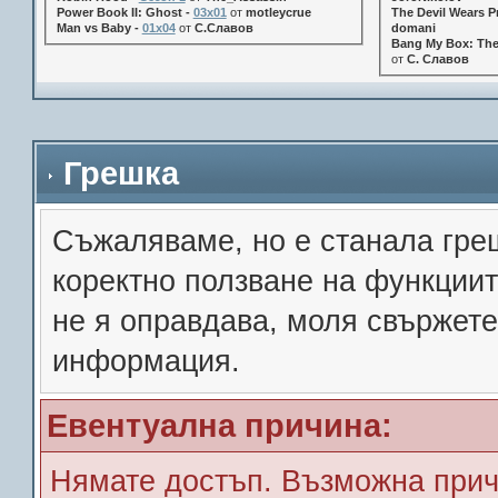
Power Book II: Ghost -
03x01
от
motleycrue
The Devil Wears Pr
Man vs Baby -
01x04
от
С.Славов
domani
Bang My Box: The
от
С. Славов
Грешка
Съжалявамe, но е станала гре
коректно ползване на функции
не я оправдава, моля свържете
информация.
Евентуална причина:
Нямате достъп. Възможна прич