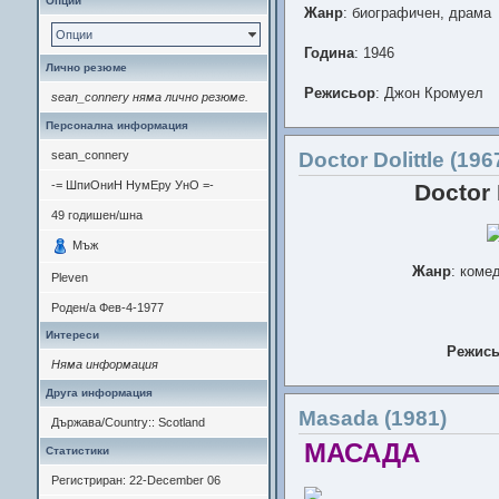
Опции
Жанр
: биографичен, драма
Опции
Година
: 1946
Лично резюме
Режисьор
: Джон Кромуел
sean_connery няма лично резюме.
Персонална информация
Актьори
: Ирен Дън, Рекс Х
Сондергард, Михаил Расумни
Doctor Dolittle (196
sean_connery
-= ШпиОниН НумЕру УнО =-
Doctor 
Държава
: САЩ
49
годишен/шна
Времетраене
: 125 минути
Мъж
Жанр
: коме
Анотация
: През 1862 г., м
Pleven
Дън) приема длъжността "Уч
Роден/а
Фев-4-1977
семейство" в двора на крал
културен шок, още при прист
Интереси
Режис
Отношенията й със своенра
Няма информация
през силна динамика, но Ан
Актьори
: сър Рекс Харисън
близък довереник и дори съ
Друга информация
Атънбъро, Питър Бул, М
Masada (1981)
По истинската история на А
Държава/Country:: Scotland
Mаргарет Ландън от 1944 г.,
МАСАДА
Статистики
мюзикъл.
Регистриран: 22-December 06
Вр