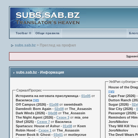
Toolbar ®
Общи правила
Блог
subs.sab.bz
> Преглед на профил
Здраве
subs.sab.bz - Информация
УебРип субтитри
House of the Drag
Сериал/Прогрес
Историята на неговата прислужница -
01х05
от
Cape Fear (2026) 
Василиса
Dutton Ranch (202
Off Campus (2026) -
01x08
от
sweetdeath
Sugar (2026) -
02x
Daredevil: Born Again -
02x08
от
The_Assassin
Star City (2026) -
0
Dark Winds (2026) -
04x08
от
The_Assassin
Passenger (2026) 
The Night Agent (2026) -
Сезон 3
от
mia_one
Reminders of Him 
Shef (2025) -
Сезон 7
от
Василиса
JoroNikolov
Spartacus: House of Ashur -
01x08
от
Koen
They Will Kill You 
Robin Hood -
Сезон 1
от
The_Assassin
JoroNikolov
Power Book II: Ghost -
03x01
от
motleycrue
The Devil Wears Pr