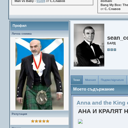
Man vs Baby -
01x04
от
С.Славов
domani
Bang My Box: The
от
С. Славов
Профил
Лична снимка
sean_c
БАРД
Теми
Мнения
Подпис/signature
Моето съдържание
Anna and the King 
АНА И КРАЛЯТ 
Репутация