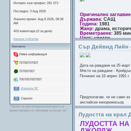
Интерес към профил: 281 371
*
Анотация
: Филмът е чуд
Издание
: Anna and the Kin
Последно: 3 Aug 2026
Оригинално заглавие
роман "Д-р Дулитъл" на Хю
NTSC
Държава
: САЩ
Разказът за Добрият докто
Локално време: Aug 8 2026, 08:38
Година
: 1981
AM
към животните, която би 
Субтитри
Жанр
: драма, истори
радост. И това далеч не е
403 коментара (0 за деня)
Преводач
: t_lozeva
Времетраене
: 385 ми
идеализъм, позитивизъм и
Цвят
: цветен
Качени субтитри
Разбира
Език
: английски
Сър Дейвид Лийн 
Превод:
Екатерина Г
Контакти
Приятно г
Субтитри, обработка 
Няма информация
Веселин Каменов, Ми
Звездов.
70700707007
Благодарности и на 
Дата на раждане на 25 март 
записите на филма.
Място на раждане - Кройдъ
707007007
Починал на 16 април 1991 г
Издание
: Doctor
В ролите:
Питър О’Тул
7007007007007
Найджъл Девънпорт,
Алън Файнстийн, Джули
Изпрати ЛС
Превод
:
Doctor 
Куили,
Предполагам, че не само аз
Пол Смит, Дейвид Уор
Скрито
П
английски кинорежисьор.
Уайсман и други
Реда
* Броят на преглеждания (интерес) на
Независимо че от 20 години
вашия профил се обновява на всеки час
Режисьор:
Борис Саг
на една част от критиката, 
Лудостта на крал
Продуцент:
Джордж Е
за открито демонстрираната
Сценарий:
Джоел Оли
ЛУДОСТТА НА
прецизност, вкл. и сред съб
По романа на Ърнест
го два пъти за движеща се 
ДЖОРДЖ