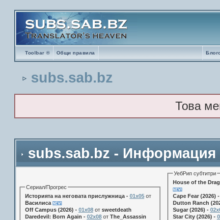
Toolbar ®
Общи правила
Блог
subs.sab.bz
Това ме
subs.sab.bz - Информация
УебРип субтитри
House of the Drag
Сериал/Прогрес
Историята на неговата прислужница -
01х05
от
Cape Fear (2026) 
Василиса
Dutton Ranch (202
Off Campus (2026) -
01x08
от
sweetdeath
Sugar (2026) -
02x
Daredevil: Born Again -
02x08
от
The_Assassin
Star City (2026) -
0