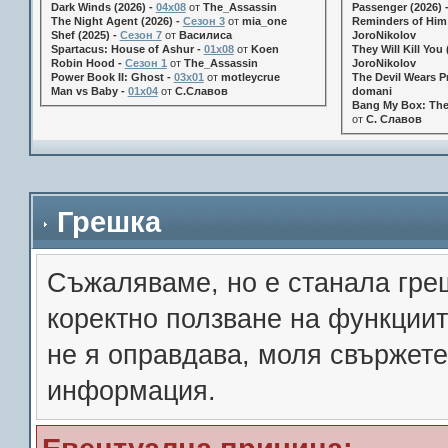
Dark Winds (2026) -
04x08
от
The_Assassin
Passenger (2026) 
The Night Agent (2026) -
Сезон 3
от
mia_one
Reminders of Him 
Shef (2025) -
Сезон 7
от
Василиса
JoroNikolov
Spartacus: House of Ashur -
01x08
от
Koen
They Will Kill You 
Robin Hood -
Сезон 1
от
The_Assassin
JoroNikolov
Power Book II: Ghost -
03x01
от
motleycrue
The Devil Wears Pr
Man vs Baby -
01x04
от
С.Славов
domani
Bang My Box: The
от
С. Славов
Грешка
Съжалявамe, но е станала гре
коректно ползване на функции
не я оправдава, моля свържете
информация.