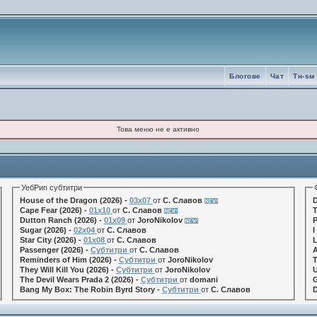
Блогове
Чат
Tн-sм
Това меню не е активно
УебРип субтитри
House of the Dragon (2026) -
03x07
от
С. Славов
D
Cape Fear (2026) -
01x10
от
С. Славов
T
Dutton Ranch (2026) -
01x09
от
JoroNikolov
P
Sugar (2026) -
02x04
от
С. Славов
I
Star City (2026) -
01x08
от
С. Славов
L
Passenger (2026) -
Субтитри
от
С. Славов
A
Reminders of Him (2026) -
Субтитри
от
JoroNikolov
T
They Will Kill You (2026) -
Субтитри
от
JoroNikolov
U
The Devil Wears Prada 2 (2026) -
Субтитри
от
domani
G
Bang My Box: The Robin Byrd Story -
Субтитри
от
С. Славов
D