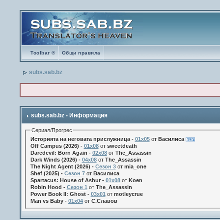
Toolbar ®
Общи правила
subs.sab.bz
subs.sab.bz - Информация
Сериал/Прогрес
Историята на неговата прислужница -
01х05
от
Василиса
Off Campus (2026) -
01x08
от
sweetdeath
Daredevil: Born Again -
02x08
от
The_Assassin
Dark Winds (2026) -
04x08
от
The_Assassin
The Night Agent (2026) -
Сезон 3
от
mia_one
Shef (2025) -
Сезон 7
от
Василиса
Spartacus: House of Ashur -
01x08
от
Koen
Robin Hood -
Сезон 1
от
The_Assassin
Power Book II: Ghost -
03x01
от
motleycrue
Man vs Baby -
01x04
от
С.Славов