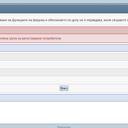
зване на функциите на форума и обяснението по-долу не я оправдава, моля свържете
лена група на регистрирани потребители.
Обратно