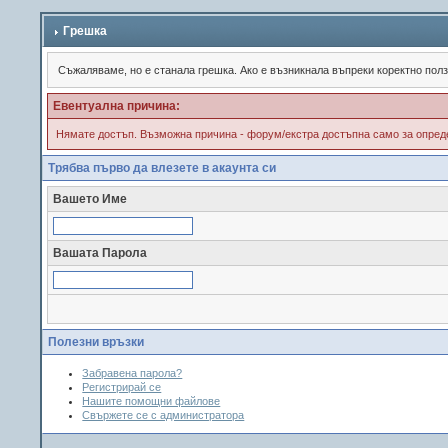
Грешка
Съжалявамe, но е станала грешка. Ако е възникнала въпреки коректно пол
Евентуална причина:
Нямате достъп. Възможна причина - форум/екстра достъпна само за опреде
Трябва първо да влезете в акаунта си
Вашето Име
Вашата Парола
Полезни връзки
Забравена парола?
Регистрирай се
Нашите помощни файлове
Свържете се с администратора