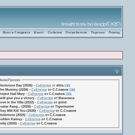
Влез в Гилдията
Бъкет
Събития
Потребители
Търсене
Помощ
Филм/Прогрес
isclosure Day (2026) -
Субтитри
от
ditta
he Mummy (2026) -
Субтитри
от С.Славов
roject Hail Mary -
Субтитри
от С.Славов
 will give you a victory -
Субтитри
от Василиса
ove in the Villa (2022) -
Субтитри
от grind
vatar Aang... (2026) -
Субтитри
от Tigermaster
hey Will Kill You (2026) -
Субтитри
от С.Славов
ndertone (2025) -
Субтитри
от С.Славов
olden Kamuy -
Субтитри
от С.Славов
olly (2025) -
Субтитри
от С.Славов