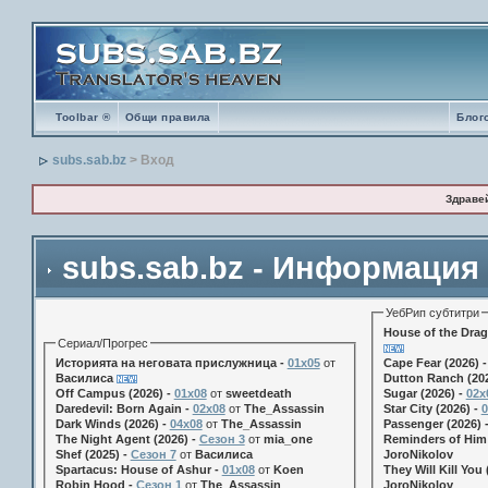
Toolbar ®
Общи правила
Блог
subs.sab.bz
> Вход
Здраве
subs.sab.bz - Информация
УебРип субтитри
House of the Drag
Сериал/Прогрес
Историята на неговата прислужница -
01х05
от
Cape Fear (2026) 
Василиса
Dutton Ranch (202
Off Campus (2026) -
01x08
от
sweetdeath
Sugar (2026) -
02x
Daredevil: Born Again -
02x08
от
The_Assassin
Star City (2026) -
0
Dark Winds (2026) -
04x08
от
The_Assassin
Passenger (2026) 
The Night Agent (2026) -
Сезон 3
от
mia_one
Reminders of Him 
Shef (2025) -
Сезон 7
от
Василиса
JoroNikolov
Spartacus: House of Ashur -
01x08
от
Koen
They Will Kill You 
Robin Hood -
Сезон 1
от
The_Assassin
JoroNikolov