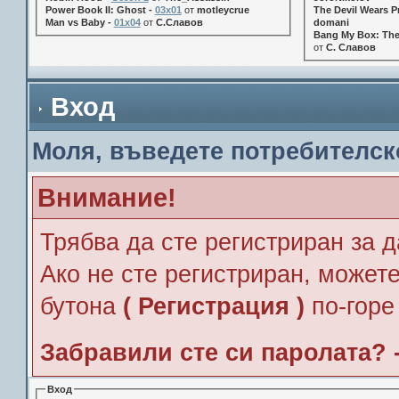
Power Book II: Ghost -
03x01
от
motleycrue
The Devil Wears Pr
Man vs Baby -
01x04
от
С.Славов
domani
Bang My Box: The
от
С. Славов
Вход
Моля, въведете потребителск
Внимание!
Трябва да сте регистриран за д
Ако не сте регистриран, можете
бутона
( Регистрация )
по-горе
Забравили сте си паролата? 
Вход