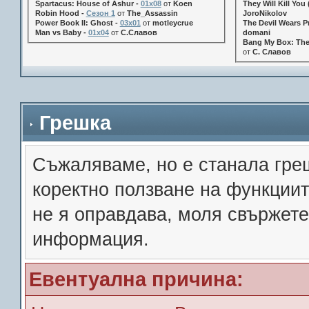
Spartacus: House of Ashur -
01x08
от
Koen
They Will Kill You 
Robin Hood -
Сезон 1
от
The_Assassin
JoroNikolov
Power Book II: Ghost -
03x01
от
motleycrue
The Devil Wears Pr
Man vs Baby -
01x04
от
С.Славов
domani
Bang My Box: The
от
С. Славов
Грешка
Съжалявамe, но е станала гре
коректно ползване на функции
не я оправдава, моля свържете
информация.
Евентуална причина: