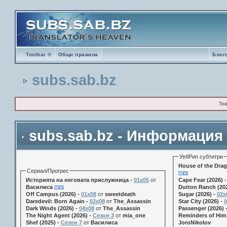
Toolbar ®
Общи правила
Блог
subs.sab.bz
Тов
subs.sab.bz - Информация
УебРип субтитри
House of the Drag
Сериал/Прогрес
Историята на неговата прислужница -
01х05
от
Cape Fear (2026) 
Василиса
Dutton Ranch (202
Off Campus (2026) -
01x08
от
sweetdeath
Sugar (2026) -
02x
Daredevil: Born Again -
02x08
от
The_Assassin
Star City (2026) -
0
Dark Winds (2026) -
04x08
от
The_Assassin
Passenger (2026) 
The Night Agent (2026) -
Сезон 3
от
mia_one
Reminders of Him 
Shef (2025) -
Сезон 7
от
Василиса
JoroNikolov