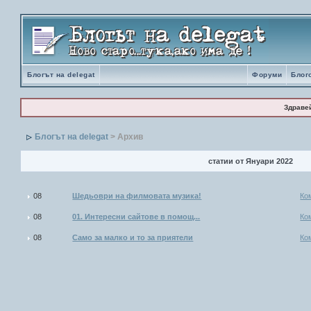
Блогът на delegat
Форуми
Блог
Здраве
Блогът на delegat
> Архив
статии от Януари 2022
08
Шедьоври на филмовата музика!
Ко
08
01. Интересни сайтове в помощ...
Ко
08
Само за малко и то за приятели
Ко