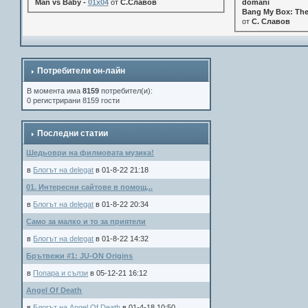
Man vs Baby -
01x04
от
С.Славов
domani
Bang My Box: The
от
С. Славов
Потребители он-лайн
В момента има
8159
потребител(и):
0 регистрирани 8159 гости
Последни статии
Шедьоври на филмовата музика!
в
Блогът на delegat
в 01-8-22 21:18
01. Интересни сайтове в помощ...
в
Блогът на delegat
в 01-8-22 20:34
Само за малко и то за приятели
в
Блогът на delegat
в 01-8-22 14:32
Брътвежи #1: JU-ON Origins
в
Попара и сълзи
в 05-12-21 16:12
Angel Of Death
в
Блогът на Angel Of Death
в 01-4-18 10:50