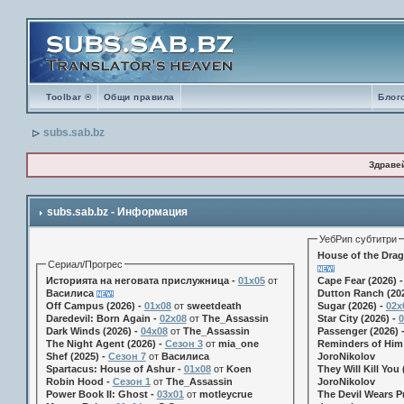
Toolbar ®
Общи правила
Блог
subs.sab.bz
Здраве
subs.sab.bz - Информация
УебРип субтитри
House of the Drag
Сериал/Прогрес
Историята на неговата прислужница -
01х05
от
Cape Fear (2026) 
Василиса
Dutton Ranch (202
Off Campus (2026) -
01x08
от
sweetdeath
Sugar (2026) -
02x
Daredevil: Born Again -
02x08
от
The_Assassin
Star City (2026) -
0
Dark Winds (2026) -
04x08
от
The_Assassin
Passenger (2026) 
The Night Agent (2026) -
Сезон 3
от
mia_one
Reminders of Him 
Shef (2025) -
Сезон 7
от
Василиса
JoroNikolov
Spartacus: House of Ashur -
01x08
от
Koen
They Will Kill You 
Robin Hood -
Сезон 1
от
The_Assassin
JoroNikolov
Power Book II: Ghost -
03x01
от
motleycrue
The Devil Wears Pr