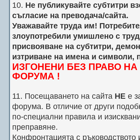
10.
Не публикувайте субтитри взе
съгласие на преводача/сайта.
Уважавайте труда им! Потребител
злоупотребили умишлено с труд
присвояване на субтитри, демо
изтриване на имена и символи, 
ИЗГОНЕНИ БЕЗ ПРАВО Н
ФОРУМА !
11. Посещаването на сайта
НЕ
е з
форума. В отличие от други подоб
по-специални правила и изискван
преправяне.
Конфронтацията с ръководството 