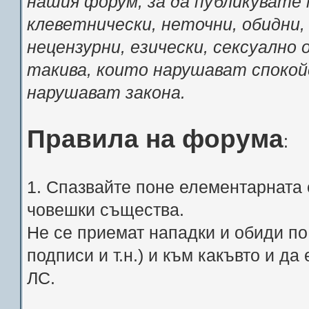
нашия форум, за да публикувате 
клеветнически, неточни, обидни,
нецензурни, езически, сексуално
такива, които нарушават спокой
нарушават закона.
Правила на форума
:
1. Спазвайте поне елементарната 
човешки същества.
Не се приемат нападки и обиди по 
подписи и т.н.) и към какъвто и д
ЛС.