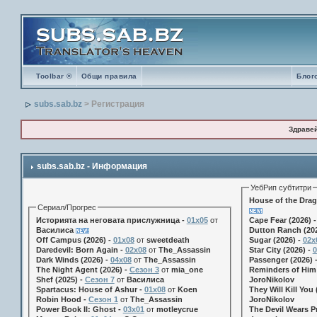
Toolbar ®
Общи правила
Блог
subs.sab.bz
> Регистрация
Здраве
subs.sab.bz - Информация
УебРип субтитри
House of the Drag
Сериал/Прогрес
Историята на неговата прислужница -
01х05
от
Cape Fear (2026) 
Василиса
Dutton Ranch (202
Off Campus (2026) -
01x08
от
sweetdeath
Sugar (2026) -
02x
Daredevil: Born Again -
02x08
от
The_Assassin
Star City (2026) -
0
Dark Winds (2026) -
04x08
от
The_Assassin
Passenger (2026) 
The Night Agent (2026) -
Сезон 3
от
mia_one
Reminders of Him 
Shef (2025) -
Сезон 7
от
Василиса
JoroNikolov
Spartacus: House of Ashur -
01x08
от
Koen
They Will Kill You 
Robin Hood -
Сезон 1
от
The_Assassin
JoroNikolov
Power Book II: Ghost -
03x01
от
motleycrue
The Devil Wears Pr