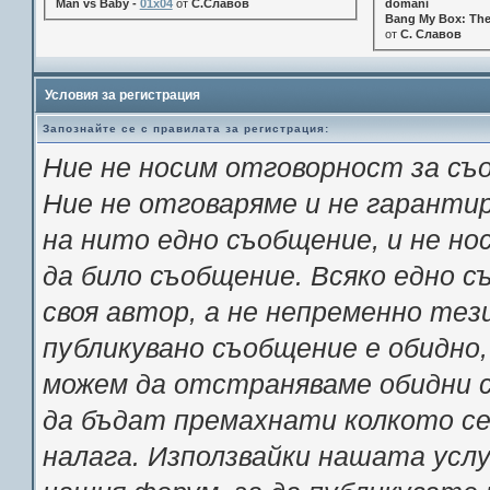
Man vs Baby -
01x04
от
С.Славов
domani
Bang My Box: The
от
С. Славов
Условия за регистрация
Запознайте се с правилата за регистрация:
Ние не носим отговорност за съ
Ние не отговаряме и не гарант
на нито едно съобщение, и не н
да било съобщение. Всяко едно 
своя автор, а не непременно тез
публикувано съобщение е обидно,
можем да отстраняваме обидни с
да бъдат премахнати колкото се 
налага. Използвайки нашата услу