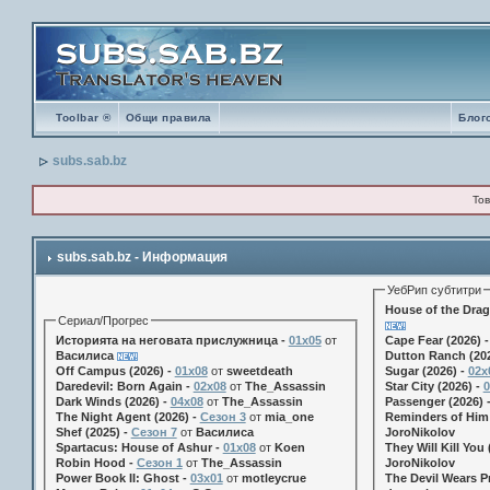
Toolbar ®
Общи правила
Блог
subs.sab.bz
Тов
subs.sab.bz - Информация
УебРип субтитри
House of the Drag
Сериал/Прогрес
Историята на неговата прислужница -
01х05
от
Cape Fear (2026) 
Василиса
Dutton Ranch (202
Off Campus (2026) -
01x08
от
sweetdeath
Sugar (2026) -
02x
Daredevil: Born Again -
02x08
от
The_Assassin
Star City (2026) -
0
Dark Winds (2026) -
04x08
от
The_Assassin
Passenger (2026) 
The Night Agent (2026) -
Сезон 3
от
mia_one
Reminders of Him 
Shef (2025) -
Сезон 7
от
Василиса
JoroNikolov
Spartacus: House of Ashur -
01x08
от
Koen
They Will Kill You 
Robin Hood -
Сезон 1
от
The_Assassin
JoroNikolov
Power Book II: Ghost -
03x01
от
motleycrue
The Devil Wears Pr