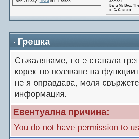
Man vs Baby -
01x04
от
С.Славов
domani
Bang My Box: The
от
С. Славов
Грешка
Съжалявамe, но е станала гре
коректно ползване на функции
не я оправдава, моля свържете
информация.
Евентуална причина:
You do not have permission to us