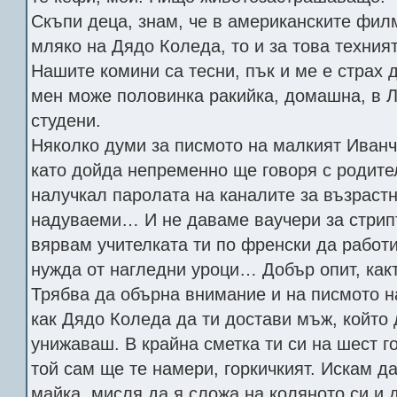
Скъпи деца, знам, че в американските фил
мляко на Дядо Коледа, то и за това техния
Нашите комини са тесни, пък и ме е страх
мен може половинка ракийка, домашна, в 
студени.
Няколко думи за писмото на малкият Иванч
като дойда непременно ще говоря с родител
налучкал паролата на каналите за възрастн
надуваеми… И не даваме ваучери за стрипт
вярвам учителката ти по френски да работи
нужда от нагледни уроци… Добър опит, какт
Трябва да обърна внимание и на писмото 
как Дядо Коледа да ти достави мъж, който
унижаваш. В крайна сметка ти си на шест г
той сам ще те намери, горкичкият. Искам да
майка, мисля да я сложа на коляното си и 