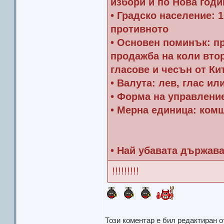
избори и по Нова годи
• Градско население: 
противното
• Основен поминък: пр
продажба на коли втор
гласове и чесън от Ки
• Валута: лев, глас и
• Форма на управлени
• Мерна единица: ком
• Най убавата държава
!!!!!!!!!
Този коментар е бил редактиран 