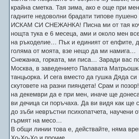
крайна сметка. Тая зима, ако е още при ме
гадните недоволни брадати типове пушено
ИСКАМ СИ СНЕЖАНКА! Писна ми от тая коч 
нощта тука е 6 месеца, ами и около мен вс
на ръкоделие… Пък и единият от елфите, д
голяма от моята, взе нещо да ми намига…
Снежанка, горката, ми писа… Заради вас 
Москва, в заведението Палавата Матрьошка
танцьорка. И сега вместо да гушка Дяда си
скутовете на разни пияндета! Срам и позор
на декември да е при мен, иначе ще доне
ви дечица си поръчаха. Да ви видя как ще 
до зъби невръстни психопатчета, научени о
гърмят на месо…
В общи линии това е, действайте, няма вре
Хо-Хо-Хо и прочие.