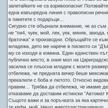
запетайките не са взривоопасни! Ползвайте
една извънредна линия с правописни речни
в пакетите с подаръци…
Сигурно сте обърнали внимание, че аз съм
не "пи4, чуек, мой, лек, уек, мяняк, звизда,
браточка" и производни. Обръщайте се към
младежа, дето ме нарече в писмото си "Д
му се изходя в комина. Един единствен път
публично място, в ония мол на Цариградско
засилка се пльосна младеж с моите размер
отбележа, че предната вечер беше мексика
прекалили с боба и лютото. Относно видов
правим… Трябва да отбележа, че имаме дет
отказваме да доставим истински "Автомат 
Същото важи и за поръчката за яка картечн
те кефи, мой. Нищо животозастрашаващо.