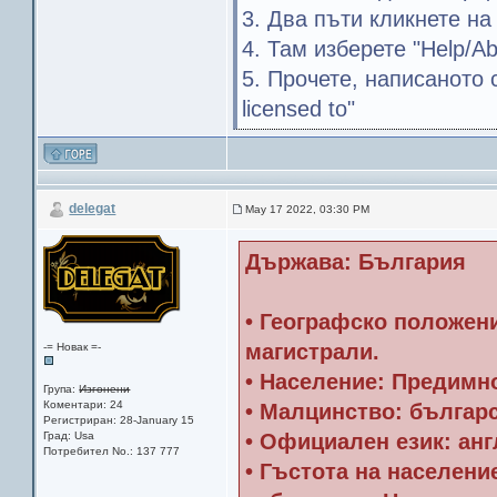
3. Два пъти кликнете на
4. Там изберете "Help/A
5. Прочете, написаното с
licensed to"
delegat
May 17 2022, 03:30 PM
Държава: България
• Географско положени
магистрали.
-= Новак =-
• Население: Предимн
Група:
Изгонени
Коментари: 24
• Малцинство: българ
Регистриран: 28-January 15
Град: Usa
• Официален език: анг
Потребител No.: 137 777
• Гъстота на населени