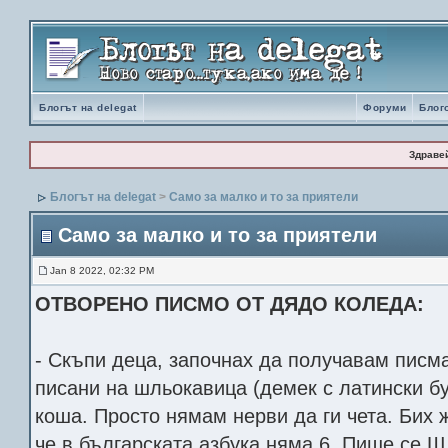
Блогът на delegat
Форуми
Блог
Здраве
Блогът на delegat
>
Само за малко и то за приятели
Само за малко и то за приятели
Jan 8 2022, 02:32 PM
ОТВОРЕНО ПИСМО ОТ ДЯДО КОЛЕДА:
- Скъпи деца, започнах да получавам писмат
писани на шльокавица (демек с латински бу
коша. Просто нямам нерви да ги чета. Бих
че в българската азбука няма 6. Пише се Ш