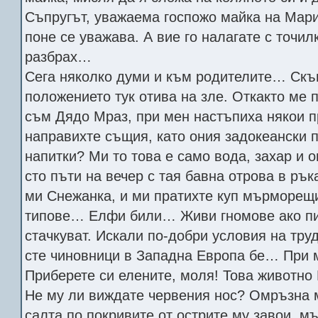
Съпругът, уважаема госпожо майка на Марий
поне се уважава. А вие го налагате с точил
разбрах…
Сега няколко думи и към родителите… Скъп
положението тук отива на зле. Откакто ме 
съм Дядо Мраз, при мен настъпиха някои 
направихте същия, като ония задокеански 
напитки? Ми то това е само вода, захар и о
сто пъти на вечер с тая бавна отрова в ръ
ми Снежанка, и ми пратихте куп мърморещ
типове… Елфи били… Живи гномове ако пи
стачкуват. Искали по-добри условия на труд
сте чиновници в Западна Европа бе… При 
Приберете си елените, моля! Това животно
Не му ли виждате червения нос? Омръзна 
салта по покривите от острите му завои, м