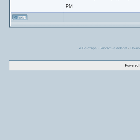
PM
« По-стара
·
Блогът на delegat
·
По-но
Powered B