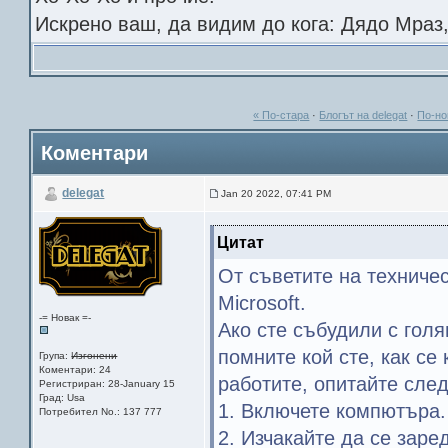
Искрено ваш, да видим до кога: Дядо Мраз
« По-стара
·
Блогът на delegat
·
По-но
Коментари
delegat
Jan 20 2022, 07:41 PM
Цитат
От съветите на техниче
Microsoft.
-= Новак =-
Ако сте събудили с гол
помните кой сте, как се
Група:
Изгонени
Коментари: 24
работите, опитайте след
Регистриран: 28-January 15
Град: Usa
1. Включете компютъра.
Потребител No.: 137 777
2. Изчакайте да се заре