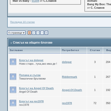
Man vs Baby -
01x04
от
С.Славов
domani
Bang My Box: The
от
С. Славов
Последни 10 статии
4 страници
1
2
3
>
»
Списък на общите блогове
Заглавие
Потребител
Статии
Ви
Блогът на delegat
delegat
3
204
Ново старо...тука,ако има де !
Попара и сълзи
Riddermark
1
267
Тематични брътвежи
Блогът на Angel Of Death
Angel.Of.Death
1
192
Angel Of Death
Блогът на rex1978
rex1978
72
350
rex1978