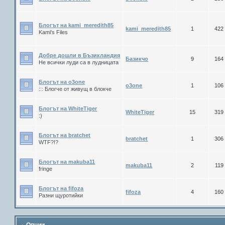
Блогът на kami_meredith85
kami_meredith85
1
422
Kami's Files
Добре дошли в Бъзикландия
Базикчо
9
164
Не всички луди са в лудницата
Блогът на о3оne
o3one
1
106
::: Блогче от живущ в блокче
Блогът на WhiteTiger
WhiteTiger
15
319
:)
Блогът на bratchet
bratchet
1
306
WTF?!?
Блогът на makuba11
makuba11
2
119
fringe
Блогът на fifoza
fifoza
4
160
Разни щуротийки