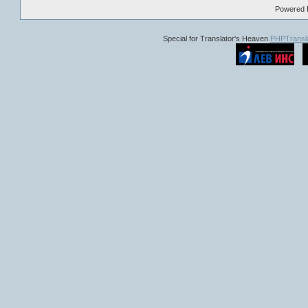
Powered B
Special for Translator's Heaven
PHPTransla