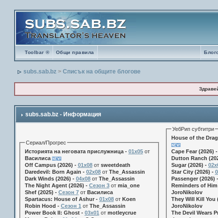
Toolbar ®
Общи правила
Блог
subs.sab.bz
>
Списък на общите блогове
Здраве
subs.sab.bz - Информация
УебРип субтитри
House of the Drag
Сериал/Прогрес
Историята на неговата прислужница -
01х05
от
Cape Fear (2026) 
Василиса
Dutton Ranch (202
Off Campus (2026) -
01x08
от
sweetdeath
Sugar (2026) -
02x
Daredevil: Born Again -
02x08
от
The_Assassin
Star City (2026) -
0
Dark Winds (2026) -
04x08
от
The_Assassin
Passenger (2026) 
The Night Agent (2026) -
Сезон 3
от
mia_one
Reminders of Him 
Shef (2025) -
Сезон 7
от
Василиса
JoroNikolov
Spartacus: House of Ashur -
01x08
от
Koen
They Will Kill You 
Robin Hood -
Сезон 1
от
The_Assassin
JoroNikolov
Power Book II: Ghost -
03x01
от
motleycrue
The Devil Wears Pr