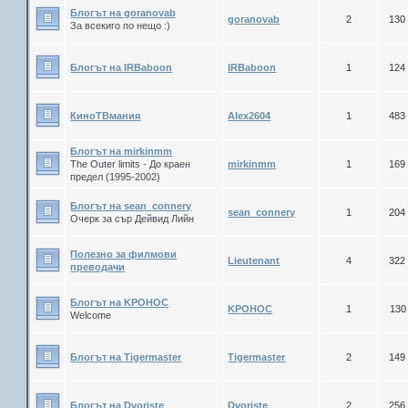
Блогът на goranovab
goranovab
2
130
За всекиго по нещо :)
Блогът на IRBaboon
IRBaboon
1
124
КиноТВмания
Alex2604
1
483
Блогът на mirkinmm
The Оuter limits - До краен
mirkinmm
1
169
предел (1995-2002)
Блогът на sean_connery
sean_connery
1
204
Очерк за сър Дейвид Лийн
Полезно за филмови
Lieutenant
4
322
преводачи
Блогът на KPOHOC
KPOHOC
1
130
Welcome
Блогът на Tigermaster
Tigermaster
2
149
Блогът на Dvoriste
Dvoriste
2
256