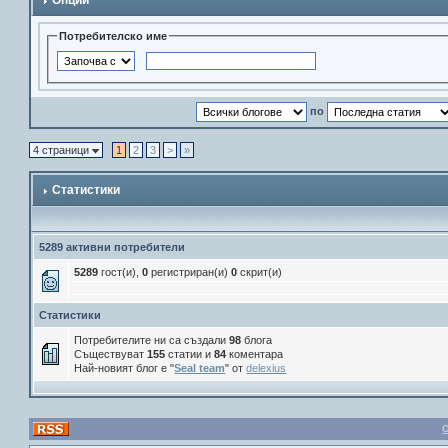
Опции
Потребителско име
по
4 страници
1
2
3
>
»
Статистики
5289 активни потребители
5289
гост(и),
0
регистриран(и)
0
скрит(и)
Статистики
Потребителите ни са създали
98
блога
Съществуват
155
статии и
84
коментара
Най-новият блог е "
Seal team
" от
delexius