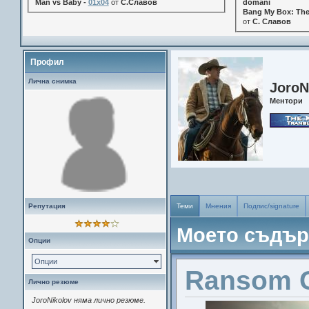
Man vs Baby -
01x04
от
С.Славов
domani
Bang My Box: The
от
С. Славов
Профил
Лична снимка
JoroN
Ментори
Репутация
Теми
Мнения
Подпис/signature
Моето съдъ
Опции
Опции
Ransom 
Лично резюме
JoroNikolov няма лично резюме.