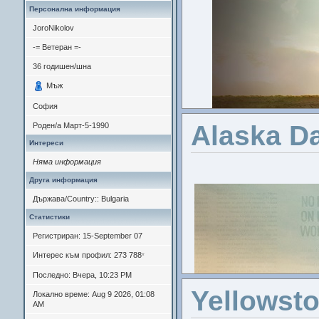
Персонална информация
JoroNikolov
-= Ветеран =-
36
годишен/шна
Мъж
София
Alaska Da
Роден/а
Март-5-1990
Интереси
Няма информация
Друга информация
Държава/Country:: Bulgaria
Статистики
Регистриран: 15-September 07
Интерес към профил: 273 788
*
Последно: Вчера, 10:23 PM
Yellowst
Локално време: Aug 9 2026, 01:08
AM