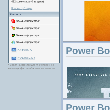
412 коментара (0 за деня)
Качени субтитри
Контакти
Няма информация
Няма информация
Няма информация
Няма информация
Участва
Power Bo
Изпрати ЛС
Филип 
Изпрати мейл
* Броят на преглеждания (интерес) на
вашия профил се обновява на всеки час
Power Boo