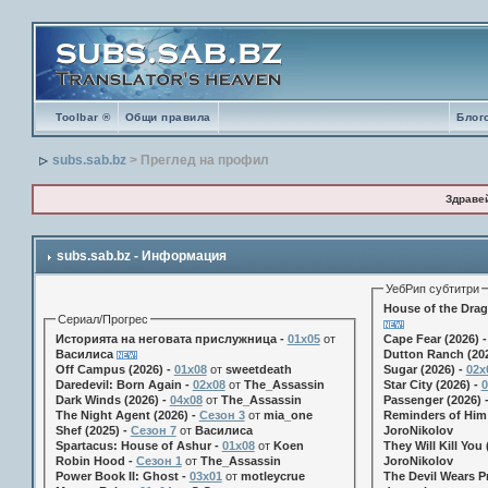
Toolbar ®
Общи правила
Блог
subs.sab.bz
> Преглед на профил
Здраве
subs.sab.bz - Информация
УебРип субтитри
House of the Drag
Сериал/Прогрес
Историята на неговата прислужница -
01х05
от
Cape Fear (2026) 
Василиса
Dutton Ranch (202
Off Campus (2026) -
01x08
от
sweetdeath
Sugar (2026) -
02x
Daredevil: Born Again -
02x08
от
The_Assassin
Star City (2026) -
0
Dark Winds (2026) -
04x08
от
The_Assassin
Passenger (2026) 
The Night Agent (2026) -
Сезон 3
от
mia_one
Reminders of Him 
Shef (2025) -
Сезон 7
от
Василиса
JoroNikolov
Spartacus: House of Ashur -
01x08
от
Koen
They Will Kill You 
Robin Hood -
Сезон 1
от
The_Assassin
JoroNikolov
Power Book II: Ghost -
03x01
от
motleycrue
The Devil Wears Pr