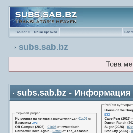
Toolbar ®
Общи правила
Блог
subs.sab.bz
Това ме
subs.sab.bz - Информация
УебРип субтитри
House of the Drag
Сериал/Прогрес
Историята на неговата прислужница -
01х05
от
Cape Fear (2026) 
Василиса
Dutton Ranch (202
Off Campus (2026) -
01x08
от
sweetdeath
Sugar (2026) -
02x
Daredevil: Born Again -
02x08
от
The_Assassin
Star City (2026) -
0