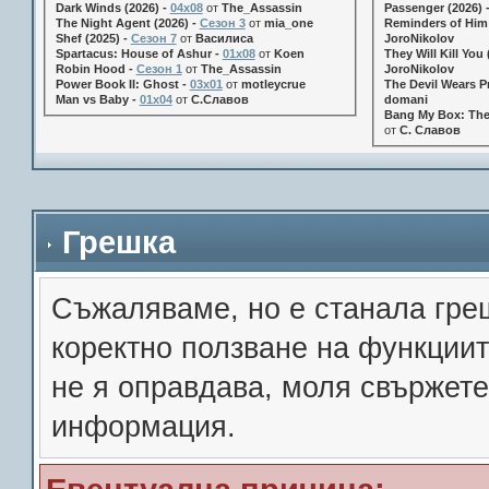
Dark Winds (2026) -
04x08
от
The_Assassin
Passenger (2026) 
The Night Agent (2026) -
Сезон 3
от
mia_one
Reminders of Him 
Shef (2025) -
Сезон 7
от
Василиса
JoroNikolov
Spartacus: House of Ashur -
01x08
от
Koen
They Will Kill You 
Robin Hood -
Сезон 1
от
The_Assassin
JoroNikolov
Power Book II: Ghost -
03x01
от
motleycrue
The Devil Wears Pr
Man vs Baby -
01x04
от
С.Славов
domani
Bang My Box: The
от
С. Славов
Грешка
Съжалявамe, но е станала гре
коректно ползване на функции
не я оправдава, моля свържете
информация.