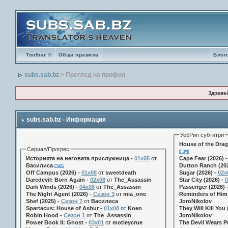
Toolbar ®
Общи правила
Блог
subs.sab.bz
> Преглед на профил
Здраве
subs.sab.bz - Информация
УебРип субтитри
House of the Drag
Сериал/Прогрес
Историята на неговата прислужница -
01х05
от
Cape Fear (2026) 
Василиса
Dutton Ranch (202
Off Campus (2026) -
01x08
от
sweetdeath
Sugar (2026) -
02x
Daredevil: Born Again -
02x08
от
The_Assassin
Star City (2026) -
0
Dark Winds (2026) -
04x08
от
The_Assassin
Passenger (2026) 
The Night Agent (2026) -
Сезон 3
от
mia_one
Reminders of Him 
Shef (2025) -
Сезон 7
от
Василиса
JoroNikolov
Spartacus: House of Ashur -
01x08
от
Koen
They Will Kill You 
Robin Hood -
Сезон 1
от
The_Assassin
JoroNikolov
Power Book II: Ghost -
03x01
от
motleycrue
The Devil Wears Pr