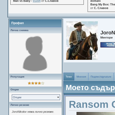
Man vs Baby -
01x04
от
С.Славов
domani
Bang My Box: The
от
С. Славов
Профил
Лична снимка
JoroN
Ментори
Репутация
Теми
Мнения
Подпис/signature
Моето съдъ
Опции
Опции
Ransom 
Лично резюме
JoroNikolov няма лично резюме.