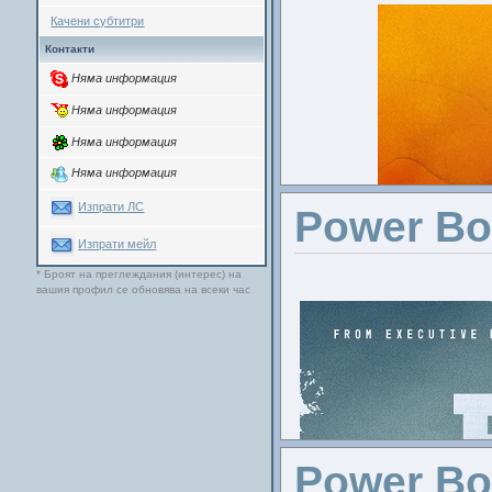
Качени субтитри
Контакти
Няма информация
Няма информация
Няма информация
Няма информация
Участва
Изпрати ЛС
Power Bo
Филип 
Изпрати мейл
* Броят на преглеждания (интерес) на
вашия профил се обновява на всеки час
Power Boo