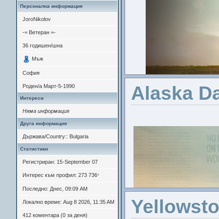
Персонална информация
JoroNikolov
-= Ветеран =-
36
годишен/шна
Мъж
София
Alaska Da
Роден/а
Март-5-1990
Интереси
Няма информация
Друга информация
Държава/Country:: Bulgaria
Статистики
Регистриран: 15-September 07
Интерес към профил: 273 736
*
Последно: Днес, 09:09 AM
Yellowst
Локално време: Aug 8 2026, 11:35 AM
412 коментара (0 за деня)